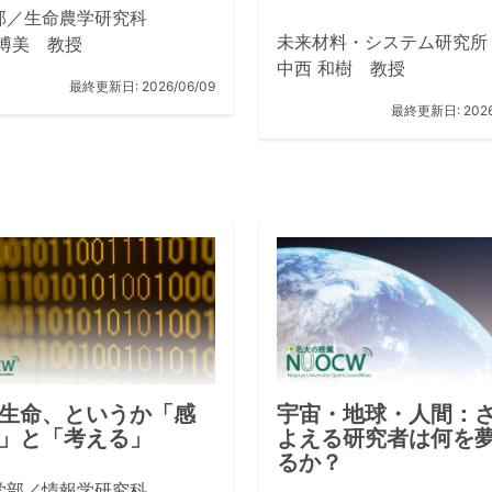
部／生命農学研究科
未来材料・システム研究所
 博美 教授
中西 和樹 教授
最終更新日:
2026/06/09
最終更新日:
202
生命、というか「感
宇宙・地球・人間：
」と「考える」
よえる研究者は何を
るか？
学部／情報学研究科