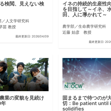
る検閲、見えない検
イネの持続的生産性
を目指して～イネ、
田、人に導かれて～
部／人文学研究科
農学部／生命農学研究科
早苗 教授
近藤 始彦 教授
最終更新日:
2026/04/09
最終更新日:
202
農業の変貌を見続け
固まるまで待つのが
0年
切：Be patient until i
solidifies