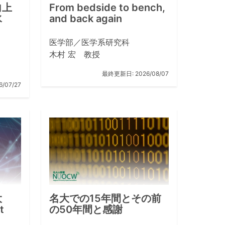
向上
From bedside to bench,
水
and back again
医学部／医学系研究科
木村 宏 教授
最終更新日:
2026/08/07
6/07/27
大
名大での15年間とその前
t
の50年間と感謝