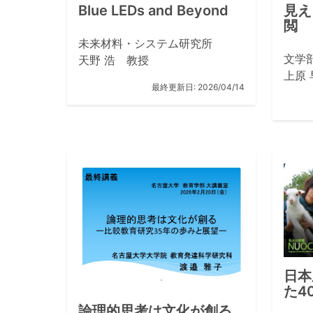
Blue LEDs and Beyond
見え
閲
未来材料・システム研究所
文学
天野 浩 教授
上原 
最終更新日:
2026/04/14
日本
た4
論理的思考は文化が創る