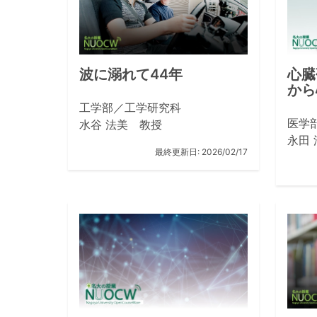
波に溺れて44年
心臓
から
工学部／工学研究科
医学
水谷 法美 教授
永田
最終更新日:
2026/02/17