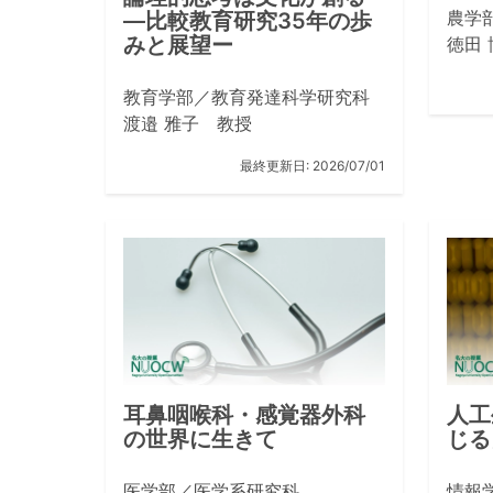
農学
―比較教育研究35年の歩
みと展望ー
徳田
教育学部／教育発達科学研究科
渡邉 雅子 教授
最終更新日:
2026/07/01
耳鼻咽喉科・感覚器外科
人工
の世界に生きて
じる
医学部／医学系研究科
情報