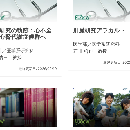
研究の軌跡：心不全
肝臓研究アラカルト
心腎代謝症候群へ
医学部／医学系研究科
部／医学系研究科
石川 哲也 教授
 浩三 教授
最終更新日:
202
最終更新日:
2026/02/10