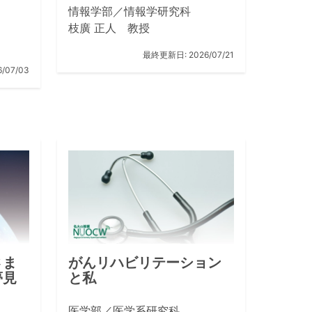
情報学部／情報学研究科
枝廣 正人 教授
最終更新日:
2026/07/21
6/07/03
さま
がんリハビリテーション
夢見
と私
医学部／医学系研究科