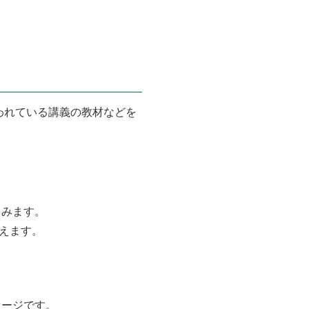
大学で行われている講義の教材などを
じみます。
えます。
。
セージです。