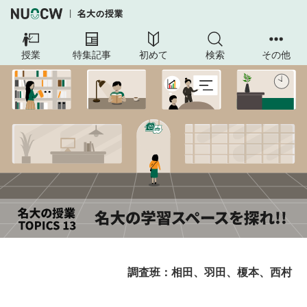
授業
特集記事
初めて
検索
その他
調査班：相田、羽田、榎本、西村