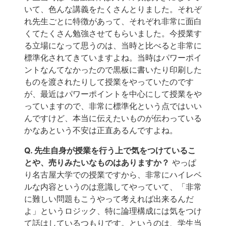
いて、色んな講義をたくさんとりました。それぞ
れ先生ごとに特徴があって、それぞれ非常に面白
くてたくさん勉強させてもらいました。今授業す
る立場になって思うのは、当時と比べると非常に
標準化されてきていますよね。当時はパワーポイ
ントなんてなかったので黒板に書いたり印刷した
ものを渡されたりして授業をやっていたのです
が、最近はパワーポイントを中心にして授業をや
っていますので、非常に標準化という点ではいい
んですけど、本当に伝えたいものが伝わっている
かなあという不安は正直あるんですよね。
Q. 先生自身が授業を行う上で気をつけているこ
とや、売りみたいなものはありますか？
やっぱ
り名古屋大学での授業ですから、非常にハイレベ
ルな内容というのは意識してやっていて、「非常
に難しい問題もこうやって考えれば出来るんだ
よ」というロジック、特に論理構成には気をつけ
て話はしているつもりです。というのは、学生当