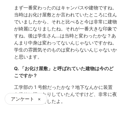
まず一番変わったのはキャンパスや建物ですね。
当時はお化け屋敷とか言われていたところに住ん
でいましたから、それと比べると今は非常に建物
が綺麗になりましたね。それが一番大きな印象で
すね。後は学生さん…は当時と変わったかな？あ
んまり中身は変わってないんじゃないですかね。
学生の雰囲気そのものは変わらないんじゃないか
と思います。
Q. 「お化け屋敷」と呼ばれていた建物は今のど
こですか？
工学部の 1 号館だったかな？地下なんかに装置
を借りに行ったりしていたんですけど、非常に夜
アンケート
×
だと怖い建物でしたよ。
なぜ名古屋大学を選ん
だのか？