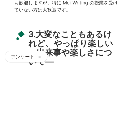
も歓迎しますが、特に Mei-Writing の授業を受け
ていない方は大歓迎です。
3.大変なこともあるけ
れど、やっぱり楽しい
—出来事や楽しさにつ
アンケート
×
いて—
―サマーキャンプは、普段の授業とは大きく違っ
たスタイルだけに、楽しいことも大変なことも
色々とありそうですね。印象的な出来事があれ
ば、教えていただけますか？
ある年、あるグループがなかなかまとまらなく
て、最初のうち、全員で一つの作品をつくること
ができない状況になっていました。