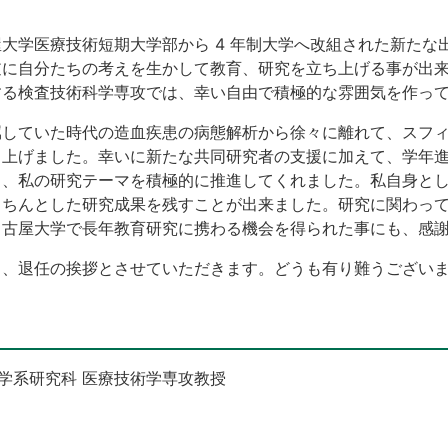
大学医療技術短期大学部から 4 年制大学へ改組された新たな
逆に自分たちの考えを生かして教育、研究を立ち上げる事が出
する検査技術科学専攻では、幸い自由で積極的な雰囲気を作っ
属していた時代の造血疾患の病態解析から徐々に離れて、スフ
ち上げました。幸いに新たな共同研究者の支援に加えて、学年
し、私の研究テーマを積極的に推進してくれました。私自身と
きちんとした研究成果を残すことが出来ました。研究に関わっ
名古屋大学で長年教育研究に携わる機会を得られた事にも、感
し、退任の挨拶とさせていただきます。どうも有り難うござい
院医学系研究科 医療技術学専攻教授