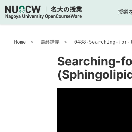
授業
Home
最終講義
0488-Searching-for-
Searching-fo
(Sphingolipi