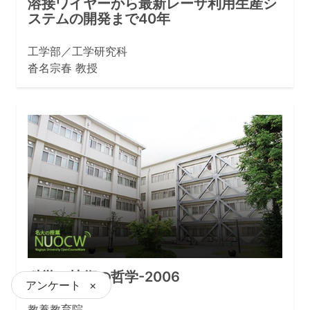
溶接ワイヤーから最新レーザ利用生産シ
ステムの開発まで40年
工学部／工学研究科
沓名宗春 教授
科学・技術の哲学-2006
アンケート
×
教養教育院