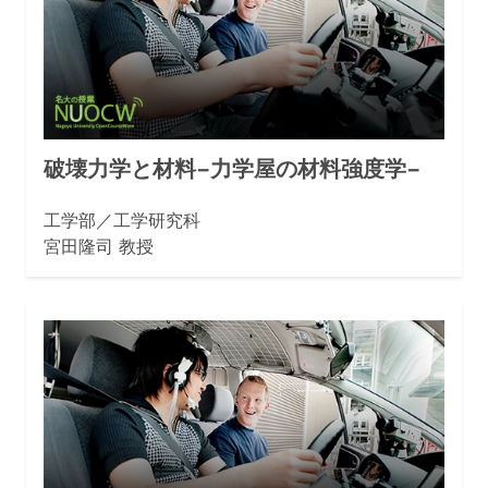
破壊力学と材料−力学屋の材料強度学−
工学部／工学研究科
宮田隆司 教授