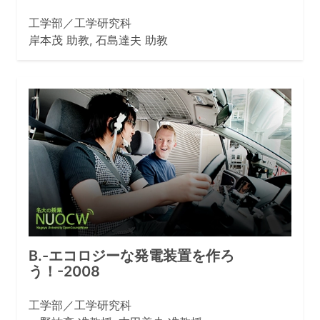
工学部／工学研究科
岸本茂 助教, 石島達夫 助教
B.-エコロジーな発電装置を作ろ
う！-2008
工学部／工学研究科