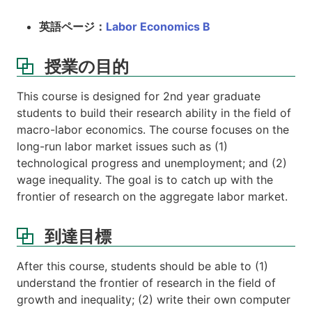
教
科
英語ページ：
Labor Economics B
書・
参
考
授業の目的
書
This course is designed for 2nd year graduate
課
students to build their research ability in the field of
外
macro-labor economics. The course focuses on the
学
習
long-run labor market issues such as (1)
等
technological progress and unemployment; and (2)
wage inequality. The goal is to catch up with the
講
frontier of research on the aggregate labor market.
義
資
料
到達目標
After this course, students should be able to (1)
understand the frontier of research in the field of
growth and inequality; (2) write their own computer