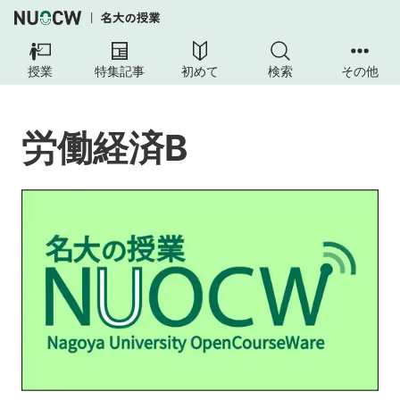
労
働
授業
特集記事
初めて
検索
その他
経
済
B
労働経済B
授
業
の
目
的
到
達
目
標
授
業
の