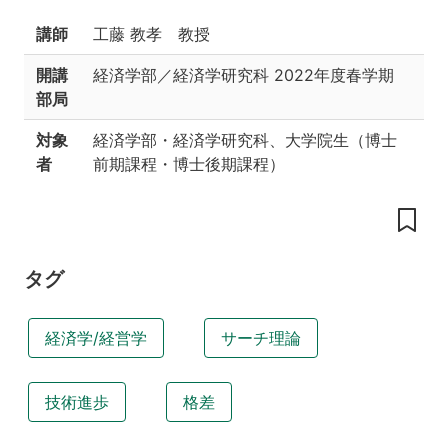
工
夫
講師
工藤 教孝 教授
授
開講
経済学部／経済学研究科
2022年度春学期
業
部局
の
内
対象
経済学部・経済学研究科、大学院生（博士
容
者
前期課程・博士後期課程）
や
構
成
履
修
タグ
条
件・
関
経済学/経営学
サーチ理論
連
す
る
技術進歩
格差
科
目