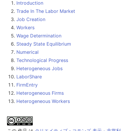
Introduction
Trade In The Labor Market
Job Creation
Workers
Wage Determination
Steady State Equilibrium
Numerical
Technological Progress
Heterogeneous Jobs
LaborShare
FirmEntry
Heterogeneous Firms
Heterogeneous Workers
この 作品 は
クリエイティブ・コモンズ 表示 - 非営利