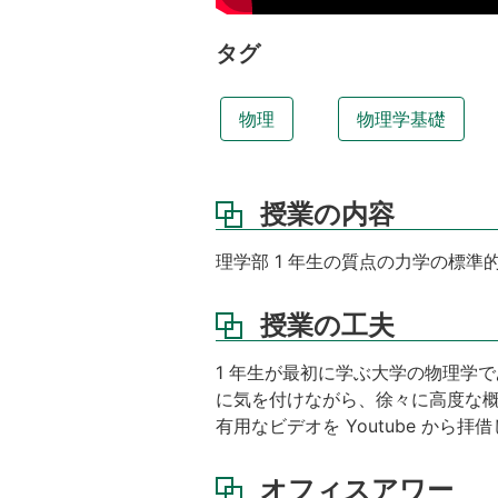
フ
ィ
タグ
ス
ア
ワ
物理
物理学基礎
ー
出
席
授業の内容
の
取
り
理学部 1 年生の質点の力学の標準
方
履
授業の工夫
修
取
1 年生が最初に学ぶ大学の物理学
り
に気を付けながら、徐々に高度な
下
有用なビデオを Youtube から
げ
備
オフィスアワー
考