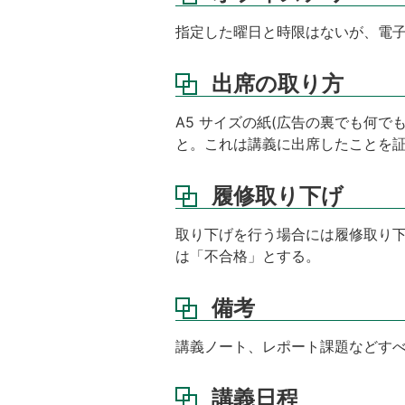
講
指定した曜日と時限はないが、電
義
日
出席の取り方
程
講
A5 サイズの紙(広告の裏でも何
義
と。これは講義に出席したことを
資
料
履修取り下げ
成
績
取り下げを行う場合には履修取り下
評
価
は「不合格」とする。
方
法
備考
講義ノート、レポート課題などすべて
講義日程