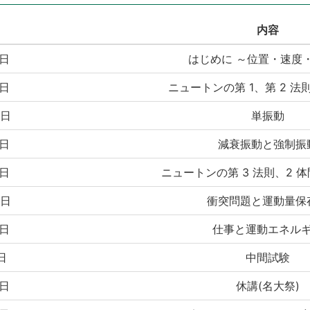
内容
 日
はじめに ～位置・速度
 日
ニュートンの第 1、第 2 
 日
単振動
 日
減衰振動と強制振
 日
ニュートンの第 3 法則、2 
 日
衝突問題と運動量保
 日
仕事と運動エネル
 日
中間試験
 日
休講(名大祭)