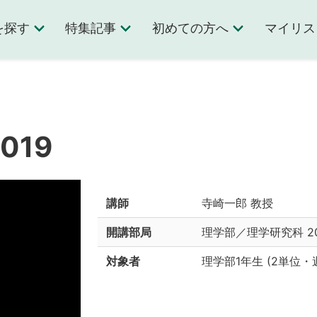
を探す
特集記事
初めての方へ
マイリス
019
講師
寺崎一郎 教授
開講部局
理学部／理学研究科
2
対象者
理学部1年生
(
2単位
・