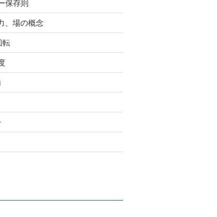
ー保存則
力、場の概念
回転
度
力
子
)