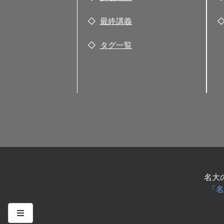
最終講義
タグ一覧
名大
「名