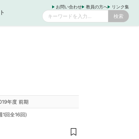
お問い合わせ
教員の方へ
リンク集
ト
019年度 前期
週1回全16回
)