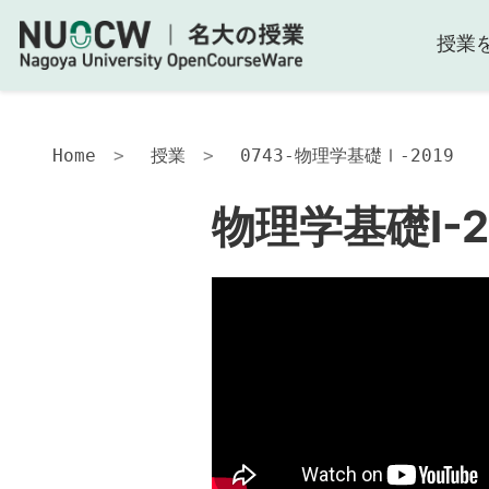
授業
物
理
学
基
礎
Home
授業
0743-物理学基礎Ⅰ-2019
Ⅰ-2019
物理学基礎Ⅰ-2
授
業
の
内
容
授
業
の
工
夫
オ