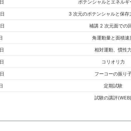
 日
ポテンシャルとエネルギ
 日
3 次元のポテンシャルと保存
 日
補講 2 次元面での
 日
角運動量と面積速
 日
相対運動、慣性
 日
コリオリ力
 日
フーコーの振り
 日
定期試験
試験の講評(WEB