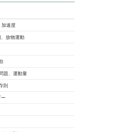
・加速度
法則、放物運動
動
体問題、運動量
存則
ギー