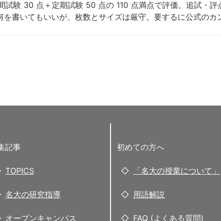
＋中間試験 30 点＋定期試験 50 点の 110 点満点で評価。追
込み(何を書いてもいいが、枚数とサイズは厳守。要するに公式のカ
集記事
初めての方へ
TOPICS
「名大の授業について」
名大の研究指導
用語解説
オープンキャンパス
FAQ (よくある質問)