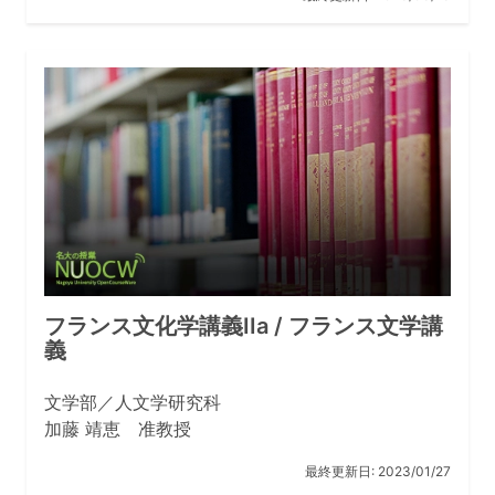
います。
もう一つの日本人の先生の中国語授業は、時間の半分く
らい、先生の友人であり、研究対象でもある中国人映画
監督やアーティストと会った話や彼らの新作の話をされ
て、その後の半分の時間で教科書を教えるという割合で
した。ただ、当時は１１０分授業でしたので、それでも
だいたい教科書を教え終わりましたし、「近頃の学生は
授業に出てばかりで勉強しない」と嘆かれた時代でした
から、授業の役割は、先生方の研究を垣間見せてもらう
ような面が大きかったのです。
フランス文化学講義IIa / フランス文学講
高校生（文学部へ入学を希望している学生）へのメ
義
ッセージをお願いします。
今、高校１年か２年で、打ち込めることがある人は、ぜ
文学部／人文学研究科
ひそちらを一生懸命やってください。それが、勉強中心
加藤 靖恵 准教授
になる高校３年生の生活を支えるパワーになります。定
最終更新日:
2023/01/27
期テスト以外の勉強はぎりぎりでも良いので、とにかく