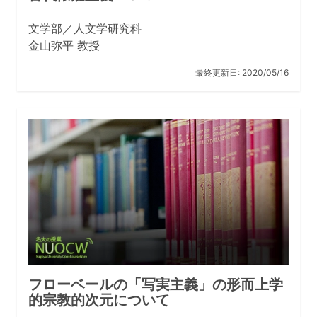
文学部／人文学研究科
金山弥平 教授
最終更新日:
2020/05/16
フローベールの「写実主義」の形而上学
的宗教的次元について