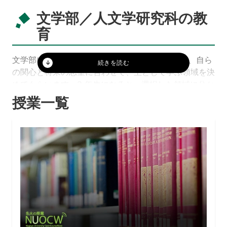
文学部／人文学研究科の教
育
文学部には 21 の分野・専門があり、入学生には、自ら
の関心と将来の志望に合わせて、主として学ぶ領域を決
めてもらいます。2 年生になると、選択した領域に分か
れ、院生と一緒になって学びます。人数は領域によって
授業一覧
様々ですが、基本的に授業は少人数で、また、教員と院
生と学部生の居場所が近いので、先生や先輩と身近に交
流しながら勉学できるのが、文学部の教育の特徴だと思
います。
人文学研究科には 25 の分野・専門があり、文学部で学
べる人文学の基幹的な学問領域に加えて、より学際的な
分野も学べます。研究科で学ぶ学問は、学部より専門性
が高いことは言うまでもありませんが、複数の学問領域
を跨ぐ形で学位プログラムが設定されていて、専門性と
同時に、広い視野も身につけられるカリキュラムが、人