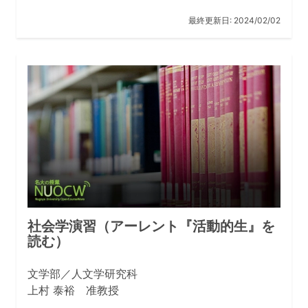
てみる、見に行ってみるような、知的好奇心の幅が広い
最終更新日:
2024/02/02
人。この力は、社会に出てから、一見して興味のないこ
とにも、自分の問題として真剣に取り組める力につなが
ると思います。
文学部・人文学研究科のビジョンを教えてくださ
い。
名古屋大学の利点は、中部・東海圏の人にとっては地元
ですし、首都圏や関西圏とくらべると物価が安いとい
う、地方・地域の大学としての特徴を持つ一方で、国際
的に活躍したいなら、そのための道が色々開かれている
ことです。
社会学演習（アーレント『活動的生』を
ですから、文学部・人文学研究科のビジョンもこれに沿
読む）
って、教育面では、広い人間的素養と高い語学力を備
え、地域社会を活性化するとともに、異分野・異文化に
文学部／人文学研究科
踏み出していって世界で活躍する人材を育成すること。
上村 泰裕 准教授
研究面では、個々の教員や研究グループが、人文学の国