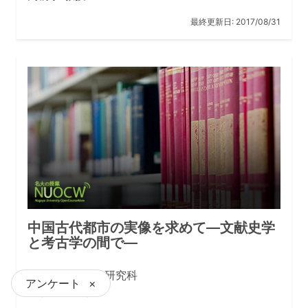
最終更新日:
2017/08/31
中国古代都市の実像を求めて—文献史学
と考古学の間で—
文学部／人文学研究科
アンケート
×
江村治樹 教授