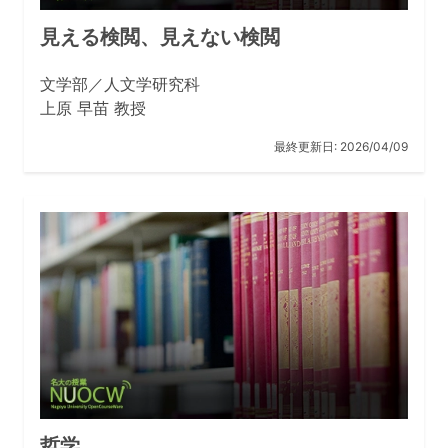
文学研究科の教育の特徴になっています。
見える検閲、見えない検閲
高校までは、先生から一方的に教わる形の授業が多かっ
文学部／人文学研究科
たかもしれません。大学でも、学問の方法や研究の基礎
上原 早苗 教授
などはきちんと学ぶ必要があるので、先生に教えてもら
うという面がないわけではありませんが、教育の「育」
最終更新日:
2026/04/09
には「育む」という意味があるように、大学や大学院で
は、自ら育む、つまり自ら学ぶことの方が大切です。
自ら学ぶためにはいろいろなことに関心を持つことが大
事です。また、文学部・人文学研究科で学ぶ人文学に
は、先人が残してくれた知恵や知識を文献や資料から読
み取って、人類の叡智を将来に受け継いでいくという大
切な使命があります。その使命の一端を担うためには、
できる限り広い視野を持ち、様々な領域から知識を吸収
することが必要です。そして、こうした学びこそが自己
を育み、人間としての成長や自己の確立をもたらすので
す。
哲学