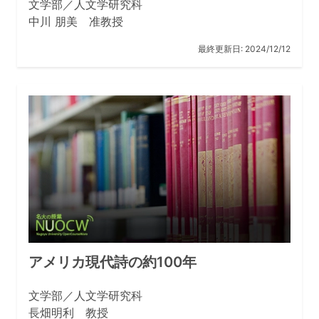
文学部・人文学研究科の強み（醍醐味）を教えてく
文学部／人文学研究科
ださい。
中川 朋美 准教授
文学部・人文学研究科の強みは、言語・歴史・文学・哲
最終更新日:
2024/12/12
学・心理学・社会学・文化人類学など、分野専門が２２
もあること。一学年 125 人に対して、約 90 人の教員
がいるという、少人数教育のために恵まれた環境である
こと。魅力的な研究を活発に行っている先生方が沢山い
ることです。ぜひ、文学部人文学研究科の HP から、興
味のある分野の先生のお名前で、web で検索してみ
て、この先生のもとで勉強したらどうだろう、とイメー
ジを広げてみてください。
文学部・人文学研究科の学生に大学生活を通じてど
んな風に育ってほしいですか。
アメリカ現代詩の約100年
たくさんの情報の中で、矛盾する意見や自分とは異なる
考えもいったん受け止めてから、自分の答えを導き出せ
文学部／人文学研究科
る人。自分の興味関心のど真ん中でなくても、話を聞い
長畑明利 教授