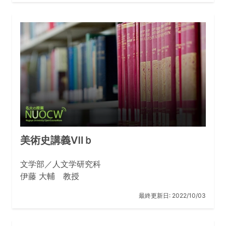
毎日やるのが底力になります。
文学部ってなんか趣味みたいで、仕事に繋がるのかな、
と思っている皆さん、興味があることについて山のよう
な文献を読み、時には画像資料や、モノ資料、データを
読んで分析し、自分なりの見解や、疑問の解決方法を考
える力、これが、予測不可能な現代社会に役に立たない
はずがないです。また或いは、もし保護者の方が、文学
部は就職が悪いのでは、と心配していらしたら、名古屋
大学文学部は就職が良いので心配ありません、と伝えて
ください。
やりたいこと、興味あることのキーワードが文学部の２
２の分野専門の中にあるのならば、ぜひ文学部に来てく
美術史講義Ⅶｂ
ださい。
文学部／人文学研究科
伊藤 大輔 教授
（令和 7 年 7 月 11 日）
最終更新日:
2022/10/03