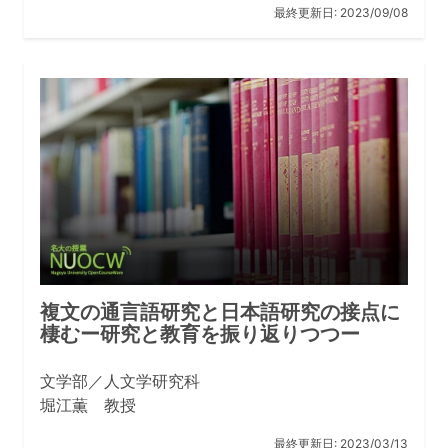
際的なアカデミアで独自の存在感を発揮し、人文学を不
最終更新日:
2023/09/08
断に活性化しつづけ、社会と結びついた先端的な人文学
の発信拠点となることを掲げています。
星野先生ご自身が学生だった時、印象的な授業はあ
りましたか。
専門に入ってからはたくさんあって選べないので、一年
生の時の授業から挙げます。
一つは最初の中国語の授業です。中国人の日本語が全く
話せない先生が教室に入っていらして、中国語で一生懸
命何かおっしゃっているのですが、９１人のクラスはみ
な中国語を習ったことがない学生ばかりで、２分くらい
複文の通言語研究と日本語研究の接点に
先生は何か同じことを叫び続けてから、黒板に漢字を書
棲むー研究と教育を振り返りつつー
きました。それが、日本語の「あ」で始まるクラスメー
トの名前で、それで皆で、先生は中国語で出席を取って
文学部／人文学研究科
いるらしいと推測したのです。現在の若い人は、何て効
堀江薫 教授
率が悪いんだと思うかもしれませんが、発音したことも
ない言語の世界への第一歩として、良い経験だったと思
最終更新日:
2023/03/13