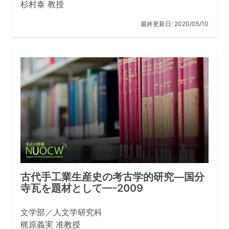
杉村泰 教授
最終更新日:
2020/05/10
古代手工業生産史の考古学的研究—国分
寺瓦を題材として—-2009
文学部／人文学研究科
梶原義実 准教授