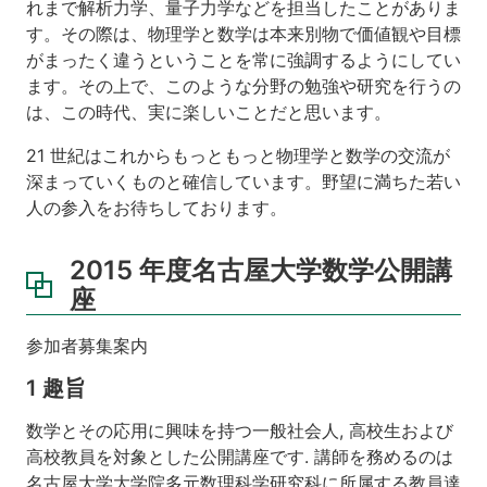
れまで解析力学、量子力学などを担当したことがありま
分
す。その際は、物理学と数学は本来別物で価値観や目標
割
がまったく違うということを常に強調するようにしてい
フ
ァ
ます。その上で、このような分野の勉強や研究を行うの
イ
は、この時代、実に楽しいことだと思います。
ル
21 世紀はこれからもっともっと物理学と数学の交流が
参
深まっていくものと確信しています。野望に満ちた若い
考
人の参入をお待ちしております。
資
料
2015 年度名古屋大学数学公開講
座
参加者募集案内
1 趣旨
数学とその応用に興味を持つ一般社会人, 高校生および
高校教員を対象とした公開講座です. 講師を務めるのは
名古屋大学大学院多元数理科学研究科に所属する教員達