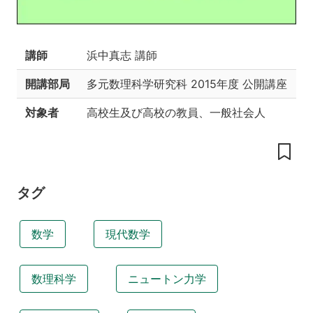
名
古
屋
大
講師
浜中真志 講師
学
数
開講部局
多元数理科学研究科
2015年度 公開講座
学
公
対象者
高校生及び高校の教員、一般社会人
開
講
座
1
趣
タグ
旨
2
数学
現代数学
講
演
者
数理科学
ニュートン力学
／
題
目