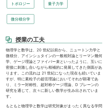
トポロジー
量子力学
3
主
催
微分積分学
4
後
援
授業の工夫
5
日
物理学と数学は、20 世紀以前から、ニュートン力学と
時
微積分、アインシュタインの一般相対論とリーマン幾何
学、ゲージ理論とファイバー束といったように、互いに
6
会
密接に刺激し合いながら相補的に発展してきた側面があ
場
ります。この流れは 21 世紀になった現在も続いていま
すが、特に素粒子の超弦理論においてそれが顕著であ
7
り、ミラー対称性、超対称ゲージ理論、D ブレーンの
対
象
研究を通じて、次々に新しい数学が生み出されていま
者
す。
8
もともと物理学と数学は研究対象がまったく異なる学問