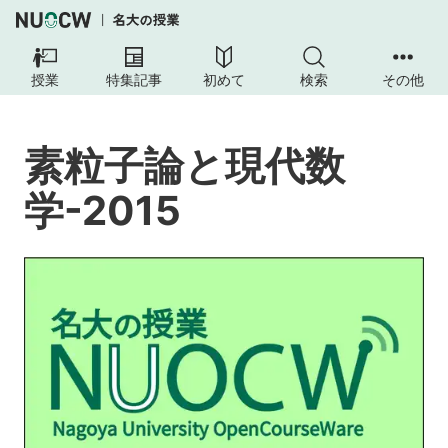
素
粒
授業
特集記事
初めて
検索
その他
子
論
と
素粒子論と現代数
現
代
学-2015
数
学-2015
授
業
の
工
夫
2015
年
度