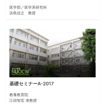
医学部／医学系研究科
浜島信之 教授
基礎セミナーA-2017
教養教育院
江頭智宏 准教授