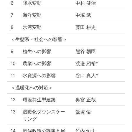
6
降水変動
中村 健治
7
海洋変動
中塚 武
8
氷河変動
藤田 耕史
＜生態系・社会への影響＞
9
植生への影響
熊谷 朝臣
10
農業への影響
渡邉 紹裕*
11
水資源への影響
谷口 真人*
＜温暖化への対応＞
12
環境共生型建築
奥宮 正哉
13
温暖化ダウンスケー
飯塚 悟
リング
14
気候政策の課題と展
竹内 恒夫