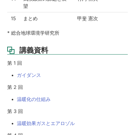
望
15
まとめ
甲斐 憲次
* 総合地球環境学研究所
講義資料
第 1 回
ガイダンス
第 2 回
温暖化の仕組み
第 3 回
温暖効果ガスとエアロゾル