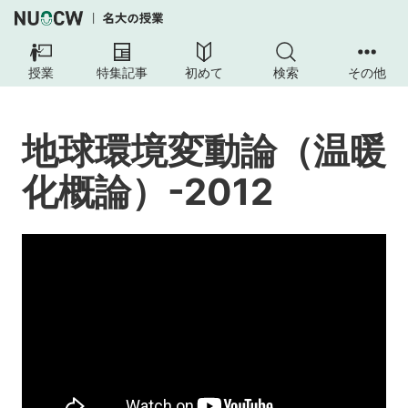
地
球
授業
特集記事
初めて
検索
その他
環
境
変
地球環境変動論（温暖
動
論
化概論）-2012
（温
暖
化
概
論）-2012
授
業
の
内
容