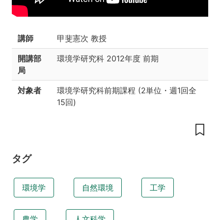
と
工
夫
講師
甲斐憲次 教授
授
業
開講部
環境学研究科
2012年度 前期
の
目
局
的
お
対象者
環境学研究科前期課程
(
2単位
・
週1回全
よ
15回
)
び
ね
ら
い
参
タグ
考
資
料
環境学
自然環境
工学
講
義
農学
人文科学