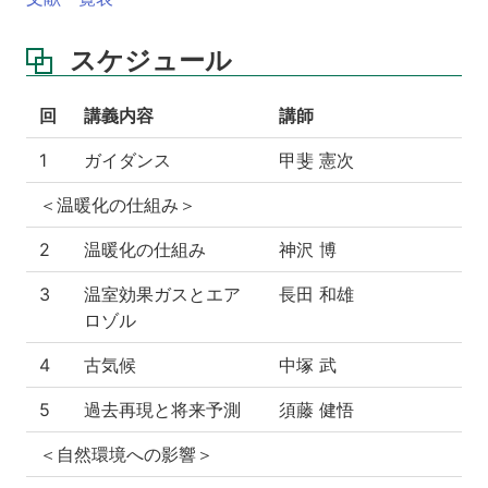
スケジュール
回
講義内容
講師
1
ガイダンス
甲斐 憲次
＜温暖化の仕組み＞
2
温暖化の仕組み
神沢 博
3
温室効果ガスとエア
長田 和雄
ロゾル
4
古気候
中塚 武
5
過去再現と将来予測
須藤 健悟
＜自然環境への影響＞