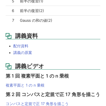
5
前半の復習(1)
う
第
6
前半の復習(2)
3
回
7
Gauss の和の値(2)
平
方
剰
講義資料
余
と
配付資料
Gauss
の
講義の原案
和
講義ビデオ
第
4
回
第 1 回 複素平面と 1 の n 乗根
Gauss
の
複素平面と 1 の n 乗根
和
第 2 回 コンパスと定規で正 17 角形を描こう
の
値
(1)
コンパスと定規で正 17 角形を描こう