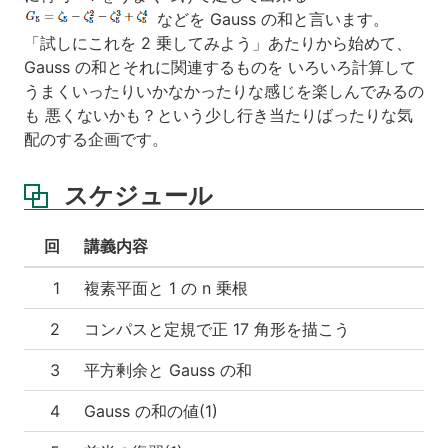
n
などを Gauss の和と言います。
乗
「試しにこれを 2 乗してみよう」あたりから始めて、
根
Gauss の和とそれに関連するものを いろいろ計算して
うまくいったりいかなかったりな感じを楽しんでみるの
第
2
も 悪くないかも？という少し行き当たりばったりな気
回
配のする企画です。
コ
ン
スケジュール
パ
ス
と
回
講義内容
定
規
1
複素平面と 1 の n 乗根
で
正
2
コンパスと定規で正 17 角形を描こう
17
角
3
平方剰余と Gauss の和
形
を
4
Gauss の和の値(1)
描
こ