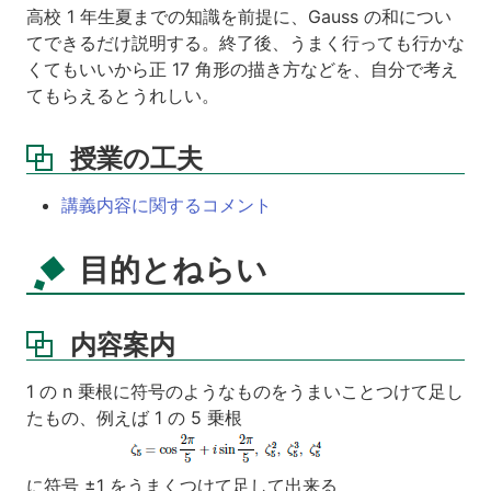
高校 1 年生夏までの知識を前提に、Gauss の和につい
ル
てできるだけ説明する。終了後、うまく行っても行かな
講
くてもいいから正 17 角形の描き方などを、自分で考え
義
てもらえるとうれしい。
資
料
授業の工夫
講
義
講義内容に関するコメント
ビ
デ
オ
目的とねらい
第
1
回
内容案内
複
素
1 の n 乗根に符号のようなものをうまいことつけて足し
平
たもの、例えば 1 の 5 乗根
面
と
1
に符号 ±1 をうまくつけて足して出来る
の