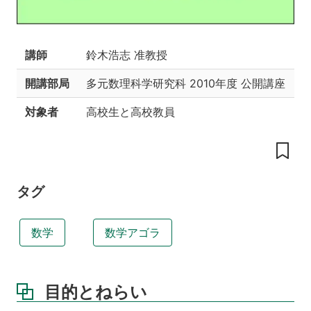
授
業
の
工
講師
鈴木浩志 准教授
夫
開講部局
多元数理科学研究科
2010年度 公開講座
目
的
対象者
高校生と高校教員
と
ね
ら
い
内
タグ
容
案
内
数学
数学アゴラ
ス
ケ
ジ
目的とねらい
ュ
ー