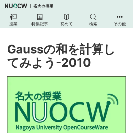
GAUSS
の
授業
特集記事
初めて
検索
その他
和
を
計
Gaussの和を計算し
算
し
てみよう-2010
て
み
よ
う-2010
目
的
と
ね
ら
い