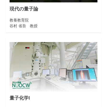
現代の量子論
教養教育院
谷村 省吾 教授
量子化学I