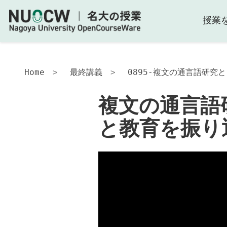
授業
Home
最終講義
0895-複文の通言語研究
複文の通言語
と教育を振り