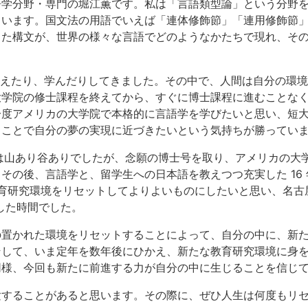
語学分野・専門の堀江薫です。私は「言語類型論」という分野
ています。国文法の用語でいえば「連体修飾節」「連用修飾節
った構文が、世界の様々な言語でどのようなかたちで現れ、そ
で教えたり、学んだりしてきました。その中で、人間は自分の環
大学院の修士課程を終えてから、すぐに博士課程に進むことな
一度アメリカの大学院で本格的に言語学を学びたいと思い、短
ることで自分の夢の実現に近づきたいという気持ちが勝ってい
活は山あり谷ありでしたが、念願の博士号を取り、アメリカの大学
その後、言語学と、留学生への日本語を教えつつ充実した 16
教育研究環境をリセットしてよりよいものにしたいと思い、名
実した時間でした。
の置かれた環境をリセットすることによって、自分の中に、新
そして、いま定年を数年後にひかえ、新たな教育研究環境に身
同様、今回も新たに前進する力が自分の中に生じることを信じ
験することがあると思います。その際に、ぜひ人生は何度もリ