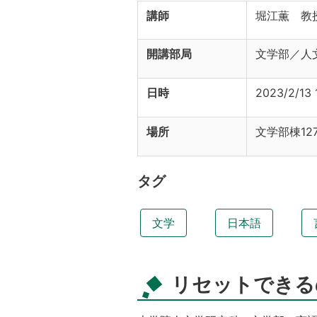
講師
堀江薫 教
開講部局
文学部／人
日時
2023/2/13 
場所
文学部棟1
タグ
文学
日本語
リセットできる