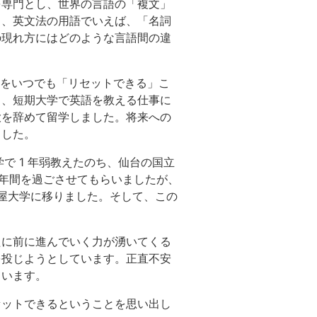
を専門とし、世界の言語の「複文」
」、英文法の用語でいえば、「名詞
の現れ方にはどのような言語間の違
境をいつでも「リセットできる」こ
く、短期大学で英語を教える仕事に
大を辞めて留学しました。将来への
ました。
で 1 年弱教えたのち、仙台の国立
 年間を過ごさせてもらいましたが、
古屋大学に移りました。そして、この
たに前に進んでいく力が湧いてくる
を投じようとしています。正直不安
ています。
セットできるということを思い出し