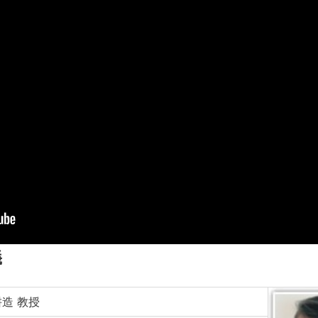
義
造 教授