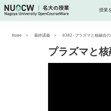
授業
Home
最終講義
0382-プラズマと核融合
プラズマと核