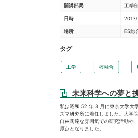
開講部局
工学
日時
2013/
場所
ES総
タグ
工学
核融合
未来科学への夢と
私は昭和 52 年 3 月に東京大学
ズマ研究所に着任しました。大学
自由闊達な雰囲気での研究活動や、
原点となりました。