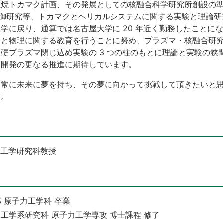
燃焼トカマク計画、その発展としての核融合科学研究所創設の
マ制御研究等、トカマクとヘリカルシステムに関する実験と理論研
学に戻り、通算では名古屋大学に 20 年近く勤務したことに
ーと物理に関する教育を行うことに努め、プラズマ・核融合研
礎プラズマ閉じ込め実験の 3 つの柱のもとに理論と実験の狭
ー開発の更なる推進に期待しています。
常に未来に夢を持ち、その夢に向かって挑戦して頂きたいと思
す。
 工学研究科教授
学部 原子力工学科 卒業
学院 工学系研究科 原子力工学専攻 博士課程 修了