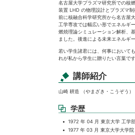
名古屋大学プラズマ研究所での核
装置 LHD の物理設計とプラズ
前に核融合科学研究所から名古屋大
工学専攻では幅広い形でエネルギ
燃焼理論シミュレーション解析、基
ました。後進による未来エネルギ
若い学生諸君には、何事においても
れが私から学生に贈りたい言葉で
講師紹介
山崎 耕造 （やまざき・こうぞう）
学歴
1972 年 04 月 東京大学 工
1977 年 03 月 東京大学大