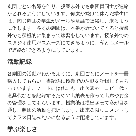
劇団ごとの名簿を作り、授業以外でも劇団員同士が連絡
授
がとれるようにしています。何度か続けて休んだ学生に
業
は、同じ劇団の学生がメールや電話で連絡し、来るよう
内
容
に促します。多くの劇団は、本番が近づいてくると授業
外でも積極的に集まって練習をしています。授業外での
教
スタジオ使用がスムーズにできるように、私ともメール
科
で連絡ができるようにしています。
書
活動記録
講
義
ノ
各劇団の活動がわかるように、劇団ごとにノートを一冊
ー
購入してもらい、書記係に授業での活動を記録してもら
ト
っています。ノートには他にも、出欠表や、コピー代・
道具代などを記録するための出納表を作って出席やお金
成
績
の管理をしてもらいます。授業後は提出させて私が目を
評
通し、劇団の活動を把握します。出来る限りコメントし
価
てクラス日誌みたいになるように配慮しています。
学ぶ楽しさ