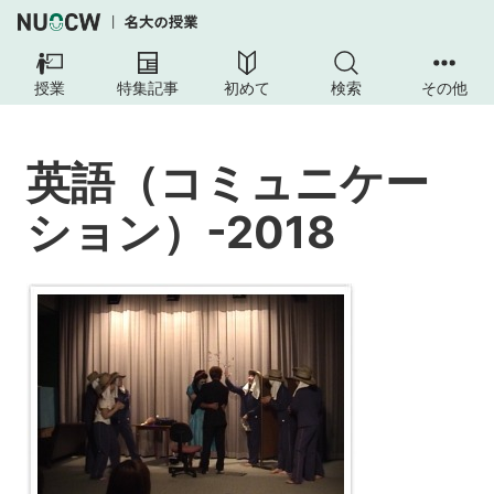
英
語
授業
特集記事
初めて
検索
その他
（コ
ミ
ュ
英語（コミュニケー
ニ
ケ
ション）-2018
ー
シ
ョ
ン）-2018
授
業
の
目
的
授