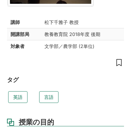
業
の
工
講師
松下千雅子 教授
夫
自
開講部局
教養教育院
2018年度 後期
主
性
対象者
文学部／農学部
(
2単位
)
の
尊
重
コ
ミ
タグ
ュ
ニ
ケ
英語
言語
ー
シ
ョ
ン
授業の目的
の