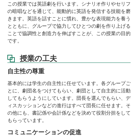
促
この授業では英語劇を行います。シナリオ作りやセリフ
進
の暗唱などを通じて、能動的に英語を発信する技能を磨
活
きます。英語を話すことに慣れ、豊かな表現能力を養う
動
とともに、グループで協力してひとつの劇を作り上げる
記
ことで協調性と創造力を伸ばすことが、この授業の目的
録
です。
学
ぶ
授業の工夫
楽
し
自主性の尊重
さ
学
基本的には学生の自主性に任せています。各グループご
習
とに、劇団名をつけてもらい、劇団として自主的に活動
成
してもらうようにしています。団長を選んでもらい、デ
果
ィスカッションなどの進行はすべて団長に任せます。そ
台
の他にも、書記係や会計係などを決めて役割分担をして
本
もらっています。
上
コミュニケーションの促進
演