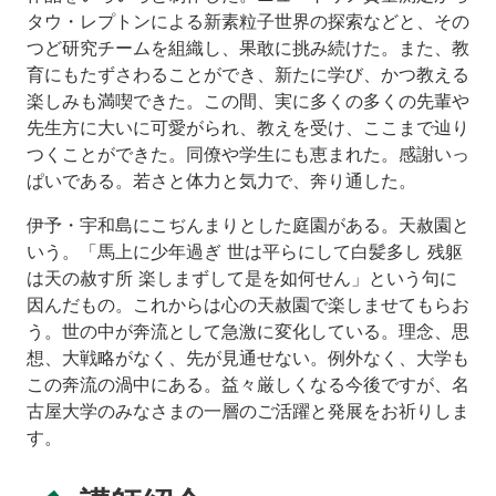
タウ・レプトンによる新素粒子世界の探索などと、その
つど研究チームを組織し、果敢に挑み続けた。また、教
育にもたずさわることができ、新たに学び、かつ教える
楽しみも満喫できた。この間、実に多くの多くの先輩や
先生方に大いに可愛がられ、教えを受け、ここまで辿り
つくことができた。同僚や学生にも恵まれた。感謝いっ
ぱいである。若さと体力と気力で、奔り通した。
伊予・宇和島にこぢんまりとした庭園がある。天赦園と
いう。「馬上に少年過ぎ 世は平らにして白髪多し 残躯
は天の赦す所 楽しまずして是を如何せん」という句に
因んだもの。これからは心の天赦園で楽しませてもらお
う。世の中が奔流として急激に変化している。理念、思
想、大戦略がなく、先が見通せない。例外なく、大学も
この奔流の渦中にある。益々厳しくなる今後ですが、名
古屋大学のみなさまの一層のご活躍と発展をお祈りしま
す。