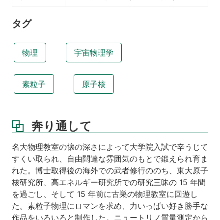
タグ
物理
宇宙物理学
素粒子
原子核
奔り通して
名大物理教室の懐の深さによって大学院入試で辛うじて
すくい取られ、自由闊達な雰囲気のもとで鍛えられ育ま
れた。博士取得後の海外での武者修行ののち、東大原子
核研究所、高エネルギー研究所での研究三昧の 15 年間
を過ごし、そして 15 年前に古巣の物理教室に回遊し
た。素粒子物理にロマンを求め、力いっぱい好き勝手な
作品をいろいろと制作した。ニュートリノ質量測定から