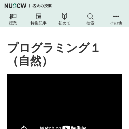
プ
ロ
授業
特集記事
初めて
検索
その他
グ
ラ
ミ
プログラミング１
ン
グ
（自然）
１
（自
然）
授
業
の
目
的
到
達