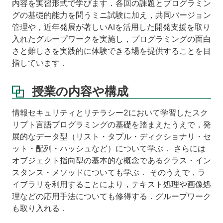
内容を実習形式で学びます．各回の課題とプログラミン
グの基礎的能力を問うミニ試験に加え，共同バージョン
管理や，近年発展が著しいAIを活用した開発支援を取り
入れたグループワークを実施し，プログラミングの面白
さと難しさを実践的に体験できる場を提供することを目
指しています．
授業の内容や構成
情報セキュリティとリテラシー2において学習したスク
リプト言語プログラミングの基礎を踏まえたうえで，発
展的なデータ型（リスト・タプル・ディクショナリ・セ
ット・配列・ハッシュなど）について学ぶ． さらには
オブジェクト指向型の基本的な概念であるクラス・イン
スタンス・メソッドについても学ぶ． そのうえで，ラ
イブラリを利用することにより，テキスト処理や画像処
理などの応用手法についても修得する．グループワーク
も取り入れる．