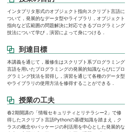
教
科
インタプリタ形式のオブジェクト指向スクリプト言語に
書・
ついて，発展的なデータ型やライブラリ，オブジェクト
参
指向など広範囲の問題解決に対応できるプログラミング
考
書
技法について学び，演習によって身につける．
課
到達目標
外
学
修
本講義を通じて，履修生はスクリプト系プログラミング
等
言語を用いたプログラミングの発展的知識ならびにプロ
グラミング技法を習得し，演習を通じて各種のデータ型
やライブラリの使用方法を修得することができる．
授業の工夫
春2期開講の「情報セキュリティとリテラシー2」で修
得したスクリプト言語Pythonの基礎知識を踏まえ，ク
ラスの概念やパッケージの利活用を中心とした発展的な