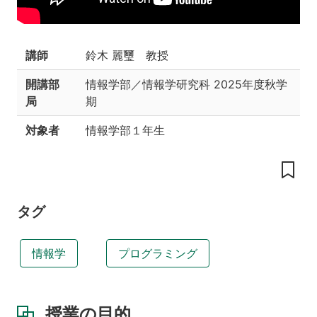
目
標
授
講師
鈴木 麗璽 教授
業
の
開講部
情報学部／情報学研究科
2025年度秋学
工
局
期
夫
対象者
情報学部１年生
授
業
の
内
容
や
タグ
構
成
情報学
プログラミング
講
義
資
料
授業の目的