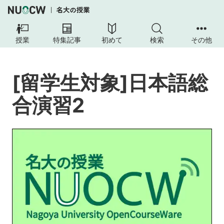
[留
学
授業
特集記事
初めて
検索
その他
生
対
象]
[留学生対象]日本語総
日
本
合演習2
語
総
合
演
習
2
授
業
の
目