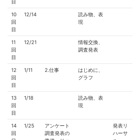
目
10
12/14
読み物、表
回
現
目
11
12/21
情報交換、
回
調査発表
目
12
1/11
2.仕事
はじめに、
回
グラフ
目
13
1/18
読み物、表
回
現
目
14
1/25
アンケート
発表リ
回
調査発表の
ハーサ