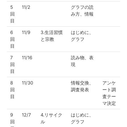
5
11/2
グラフの読
回
み方、情報
目
6
11/9
3.生活習慣
はじめに、
回
と宗教
グラフ
目
7
11/16
読み物、表
回
現
目
8
11/30
情報交換、
アンケ
回
調査発表
ート調
目
査テー
マ決定
9
12/7
4.リサイク
はじめに、
回
ル
グラフ