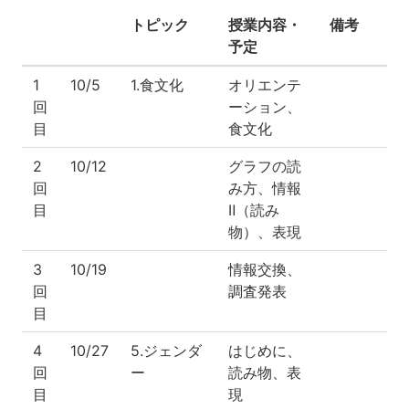
トピック
授業内容・
備考
予定
1
10/5
1.食文化
オリエンテ
回
ーション、
目
食文化
2
10/12
グラフの読
回
み方、情報
目
Ⅱ（読み
物）、表現
3
10/19
情報交換、
回
調査発表
目
4
10/27
5.ジェンダ
はじめに、
回
ー
読み物、表
目
現