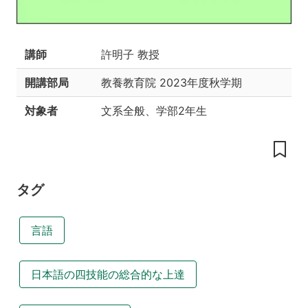
的
授
業
講師
許明子 教授
の
工
開講部局
教養教育院
2023年度秋学期
夫
対象者
文系全般、学部2年生
達
成
目
標
授
タグ
業
の
予
言語
定
教
科
日本語の四技能の総合的な上達
書