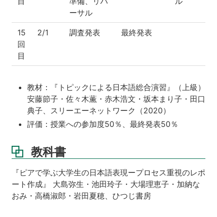
目
準備、リハ
ル
ーサル
15
2/1
調査発表
最終発表
回
目
教材：『トピックによる日本語総合演習』（上級）
安藤節子・佐々木薫・赤木浩文・坂本まり子・田口
典子、スリーエーネットワーク（2020）
評価：授業への参加度50％、最終発表50％
教科書
『ピアで学ぶ大学生の日本語表現ープロセス重視のレポ
ート作成』 大島弥生・池田玲子・大場理恵子・加納な
おみ・高橋淑郎・岩田夏穂、ひつじ書房