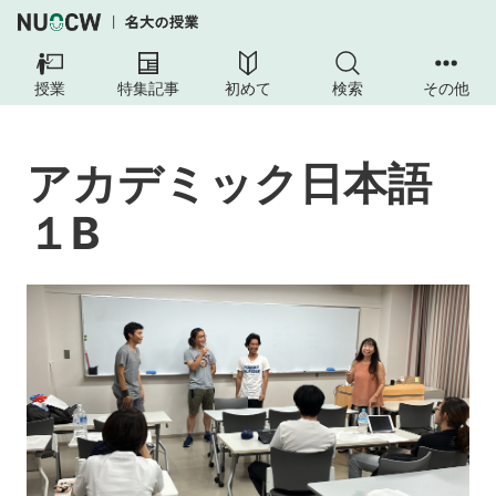
ア
カ
授業
特集記事
初めて
検索
その他
デ
ミ
ッ
アカデミック日本語
ク
日
１B
本
語
１
B
授
業
目
的
授
業