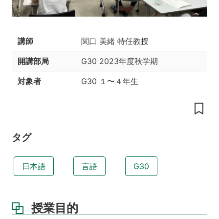
の
工
夫
講師
関口 美緒 特任教授
授
業
開講部局
G30
2023年度秋学期
の
内
対象者
G30 １〜４年生
容
授
業
計
画
タグ
評
価
日本語
言語
G30
方
法
テ
授業目的
キ
ス