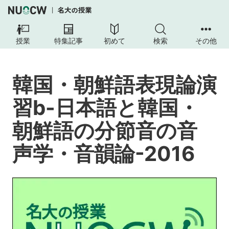
韓
国・
授業
特集記事
初めて
検索
その他
朝
鮮
語
韓国・朝鮮語表現論演
表
現
習b-日本語と韓国・
論
演
朝鮮語の分節音の音
習
B-
声学・音韻論-2016
日
本
語
と
韓
国・