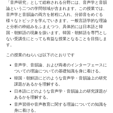
価
「音声研究」として総称される分野には、音声学と音韻
の
論という二つの学問領域が含まれます。この授業では、
方
音声学と音韻論の両方を射程に入れ、分節音をめぐる
法：
様々なトピックを学んでいきます。一般言語学的な理論
と分析の枠組みをふまえつつ、具体的には日本語と韓
国・朝鮮語の現象を扱います。韓国・朝鮮語を専門とし
ない受講生にとっても有益な授業となることを目指しま
す。
この授業のねらいは以下のとおりです
音声学、音韻論、および両者のインターフェースに
ついての理論についての基礎知識を身に着ける。
韓国・朝鮮語にどのような音声学・音韻論上の研究
課題があるかを理解する。
日本語にどのような音声学・音韻論上の研究課題が
あるかを理解する。
音声習得や音声教育に関する理論についての知識を
身に着ける。