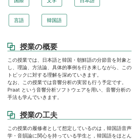
国際
文学
日本語
授
業
言語
韓国語
の
工
夫
授業の概要
目
的・
ね
この授業では、日本語と韓国・朝鮮語の分節音を対象と
ら
し、理論、方法論、具体的事例を行き来しながら、この
い：
トピックに対する理解を深めていきます。
授
なお、この授業では音響分析の実習も行う予定です。
業
Praat という音響分析ソフトウェアを用い、音響分析の
方
手法も学んでいきます。
法
お
よ
授業の工夫
び
計
この授業の履修者として想定しているのは，韓国語音声
画
学・音韻論に関心を持っている学生と，韓国語をほとん