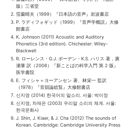
版）三省堂
窪薗晴夫（1999）『日本語の音声』岩波書店
P. ラディフォギッド（1999）『音声学概説』大修
館書店
K. Johnson (2011) Acoustic and Auditory
Phonetics (3rd edition). Chichester: Wiley-
Blackwell
R. ローレンス・G.J. ボーデン・K.S. ハリス 著，廣
瀬肇 訳（2008）『新ことばの科学入門 第 2 版』
医学書院
E. フィシャ＝ヨーアンセン 著、林栄一 監訳
（1978）『音韻論総覧』大修館書店
신지영 (2014) 한국어의 말소리. 서울: 박이정
신지영, 차재은 (2003) 우리말 소리의 체계. 서울:
한국문화사
J. Shin, J. Kiaer, & J. Cha (2012) The sounds of
Korean. Cambridge: Cambridge University Press