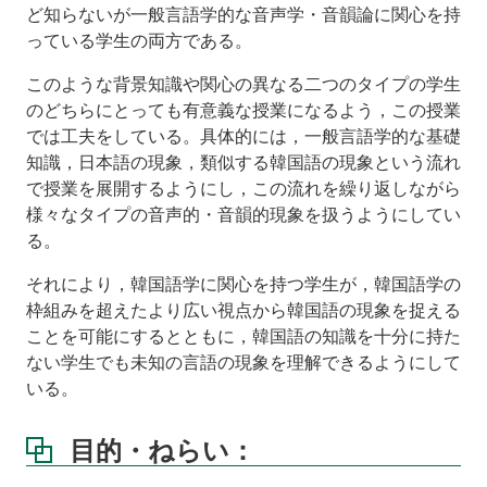
教
ど知らないが一般言語学的な音声学・音韻論に関心を持
科
っている学生の両方である。
書
このような背景知識や関心の異なる二つのタイプの学生
履
のどちらにとっても有意義な授業になるよう，この授業
修
では工夫をしている。具体的には，一般言語学的な基礎
条
件
知識，日本語の現象，類似する韓国語の現象という流れ
等
で授業を展開するようにし，この流れを繰り返しながら
様々なタイプの音声的・音韻的現象を扱うようにしてい
参
る。
考
文
それにより，韓国語学に関心を持つ学生が，韓国語学の
献
枠組みを超えたより広い視点から韓国語の現象を捉える
講
ことを可能にするとともに，韓国語の知識を十分に持た
義
ない学生でも未知の言語の現象を理解できるようにして
資
いる。
料
成
目的・ねらい：
績
評