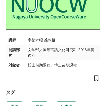
朝
鮮
語
の
分
節
音
講師
宇都木昭 准教授
の
音
開講部
文学部／国際言語文化研究科
2016年度
声
局
後期
学・
音
対象者
博士前期課程、博士後期課程
韻
論-2016
授
業
タグ
の
概
要