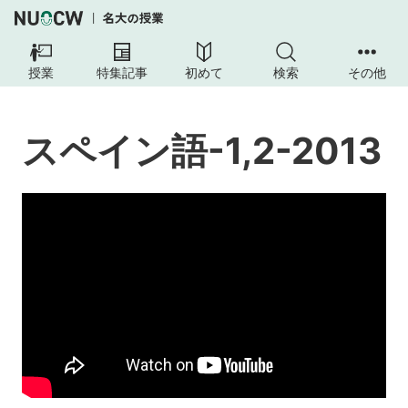
ス
ペ
授業
特集記事
初めて
検索
その他
イ
ン
語-1,2-
スペイン語-1,2-2013
2013
講
義
概
要
授
業
の
工
夫
教
科