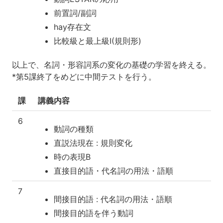
前置詞/副詞
hay存在文
比較級と最上級I(規則形)
以上で、名詞・形容詞系の変化の基礎の学習を終える。
*第5課終了をめどに中間テストを行う。
課
講義内容
6
動詞の種類
直説法現在 : 規則変化
時の表現B
直接目的語・代名詞の用法・語順
7
間接目的語 : 代名詞の用法・語順
間接目的語を伴う動詞