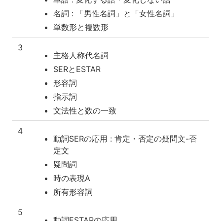
名詞 : 「男性名詞」と「女性名詞」
単数形と複数形
3
主格人称代名詞
SERとESTAR
形容詞
指示詞
文法性と数の一致
4
動詞SERの応用 : 肯定・否定の疑問文-否
定文
疑問詞
時の表現A
所有形容詞
5
動詞ESTARの応用