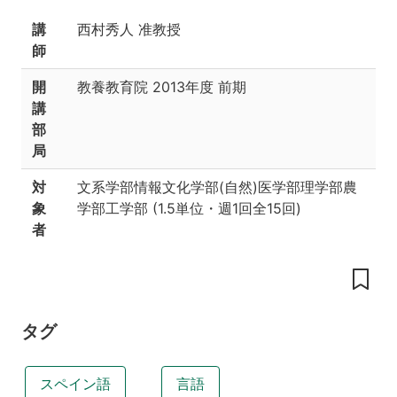
書
講
西村秀人 准教授
参
師
考
書
開
教養教育院
2013年度 前期
講
部
局
対
文系学部情報文化学部(自然)医学部理学部農
象
学部工学部
(
1.5単位
・
週1回全15回
)
者
タグ
スペイン語
言語