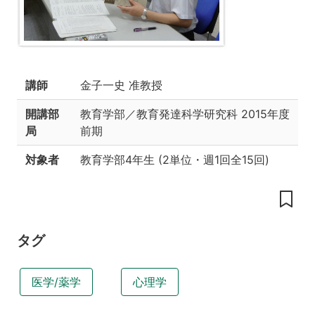
法）-2015
授
業
の
内
講師
金子一史 准教授
容
開講部
教育学部／教育発達科学研究科
2015年度
授
業
局
前期
の
工
対象者
教育学部4年生
(
2単位
・
週1回全15回
)
夫
講
義
概
タグ
要
到
達
医学/薬学
心理学
目
標