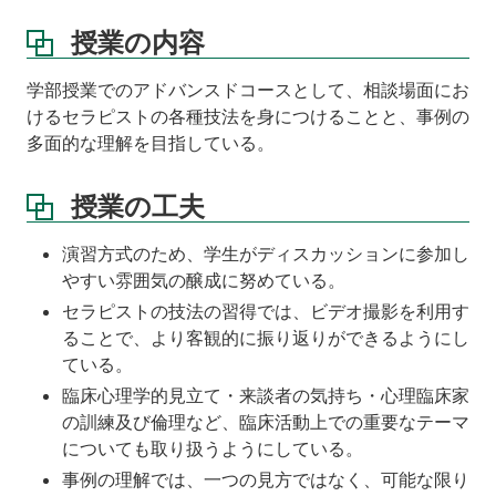
教
授業の内容
科
書
学部授業でのアドバンスドコースとして、相談場面にお
講
けるセラピストの各種技法を身につけることと、事例の
義
多面的な理解を目指している。
ノ
ー
ト
授業の工夫
成
演習方式のため、学生がディスカッションに参加し
績
やすい雰囲気の醸成に努めている。
評
価
セラピストの技法の習得では、ビデオ撮影を利用す
ることで、より客観的に振り返りができるようにし
ている。
臨床心理学的見立て・来談者の気持ち・心理臨床家
の訓練及び倫理など、臨床活動上での重要なテーマ
についても取り扱うようにしている。
事例の理解では、一つの見方ではなく、可能な限り