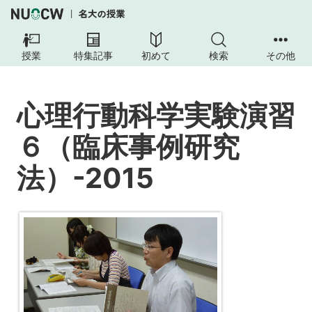
心
理
授業
特集記事
初めて
検索
その他
行
動
科
心理行動科学実験演習
学
実
６（臨床事例研究
験
演
法）-2015
習
６
（臨
床
事
例
研
究