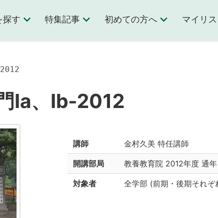
を探す
特集記事
初めての方へ
マイリス
2012
a、Ib-2012
講師
金村久美 特任講師
開講部局
教養教育院
2012年度 通年
対象者
全学部
(
前期・後期それぞ