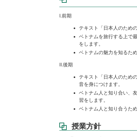
義
ノ
ー
Ⅰ.前期
ト
テキスト「日本人のため
成
ベトナムを旅行する上で
績
をします。
評
価
ベトナムの魅力を知るた
Ⅱ.後期
テキスト「日本人のため
音を身につけます。
ベトナム人と知り合い、
習をします。
ベトナム人と知り合うた
授業方針