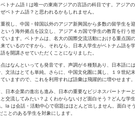
ベトナム語 I は唯一の東南アジアの言語の科目です。アジア
なぜベトナム語？と思われるかもしれません。
を重視し、中国・韓国以外のアジア新興国から多数の留学生を
」という海外拠点を設立し、アジア４カ国で学生の教育を行う
っています。ベトナムは、名大の国際交流活動における重点国
に来ているのですから、それなら、日本人学生がベトナム語を
ム語を開講させていただくことになりました。
い点はなんといっても発音です。声調が６種類あり、日本語に
で、文法はとても単純。さらに、中国文化圏に属し、１９世紀
していますので、これを利用すれば語彙は飛躍的に増やせます
は、日本企業の進出も進み、日本の重要なビジネスパートナー
生と交流してみたい？よくわからないけど面白そう？どんな学
。Ia は会話・活動中心で宿題はほとんど出しません。面白そ
んだことのある学生を対象にします。