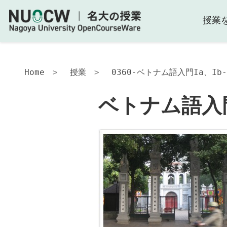
授業
ベ
ト
ナ
ム
語
Home
授業
0360-ベトナム語入門Ia、Ib-
入
門
ベトナム語入門I
IA、
IB-
2012
本
授
業
の
目
的
お
よ