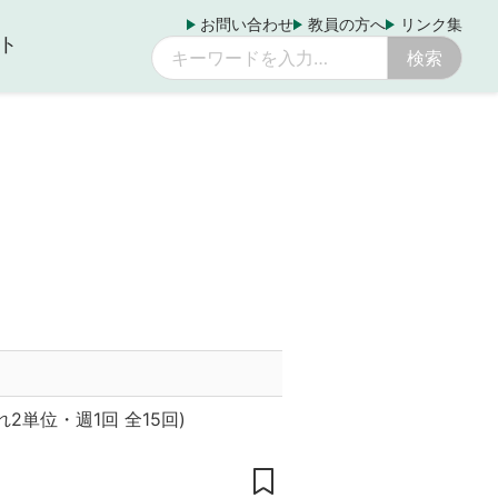
お問い合わせ
教員の方へ
リンク集
ト
れ2単位
・
週1回 全15回
)