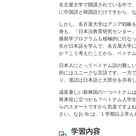
教
名古屋大学で開講されている中で、
科
に中国語と韓国語だけですから、
書
しかし、名古屋大学はアジア戦略
参
身も、「日本法教育研究センター
考
換留学プログラムも積極的に行な
書
生が日本語を学んで、名古屋大学
注
か？こう考えたことから、ベトナ
意
事
日本人にとってベトナム語の難し
項
的にはユニークな言語です。一方
担
り、漢語は日本語と大部分を共有
当
者
成長著しい新興国の一つベトナム
か
将来役に立つかも？ベトナム人学
ら
らのスタートですから気楽ですよね
の
さい。なお Ib は、１学期以上学
言
葉
学習内容
講