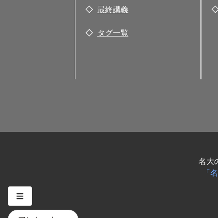
最終講義
タグ一覧
名大
「名