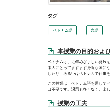
び
ね
ら
タグ
い
授
ベトナム語
言語
業
の
工
夫
本授業の目的およ
学
習
ベトナムは、近年めざましい発展
内
本人にとってますます身近な国に
容
したり、あるいはベトナムで仕事
<ol
type=I>
この授業は、ベトナム語を通して
は不要です。課題も多くなく、楽
授
業
方
授業の工夫
針