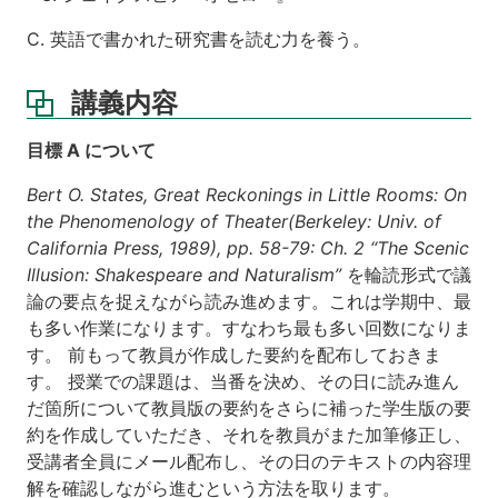
C. 英語で書かれた研究書を読む力を養う。
講義内容
目標 A について
Bert O. States, Great Reckonings in Little Rooms: On
the Phenomenology of Theater(Berkeley: Univ. of
California Press, 1989), pp. 58-79: Ch. 2 “The Scenic
Illusion: Shakespeare and Naturalism”
を輪読形式で議
論の要点を捉えながら読み進めます。これは学期中、最
も多い作業になります。すなわち最も多い回数になりま
す。 前もって教員が作成した要約を配布しておきま
す。 授業での課題は、当番を決め、その日に読み進ん
だ箇所について教員版の要約をさらに補った学生版の要
約を作成していただき、それを教員がまた加筆修正し、
受講者全員にメール配布し、その日のテキストの内容理
解を確認しながら進むという方法を取ります。