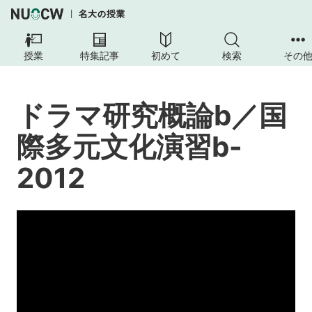
ド
ラ
授業
特集記事
初めて
検索
その
マ
研
究
ドラマ研究概論b／国
概
論
際多元文化演習b-
B
／
2012
国
際
多
元
文
化
演
習