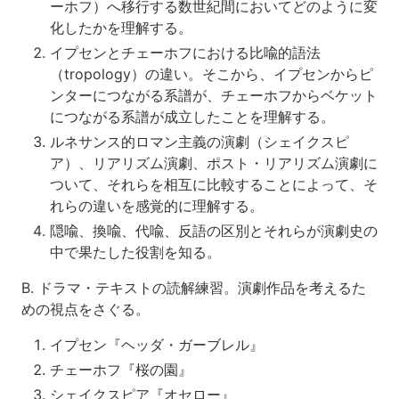
ーホフ）へ移行する数世紀間においてどのように変
化したかを理解する。
イプセンとチェーホフにおける比喩的語法
（tropology）の違い。そこから、イプセンからピ
ンターにつながる系譜が、チェーホフからベケット
につながる系譜が成立したことを理解する。
ルネサンス的ロマン主義の演劇（シェイクスピ
ア）、リアリズム演劇、ポスト・リアリズム演劇に
ついて、それらを相互に比較することによって、そ
れらの違いを感覚的に理解する。
隠喩、換喩、代喩、反語の区別とそれらが演劇史の
中で果たした役割を知る。
B. ドラマ・テキストの読解練習。演劇作品を考えるた
めの視点をさぐる。
イプセン『ヘッダ・ガーブレル』
チェーホフ『桜の園』
シェイクスピア『オセロー』