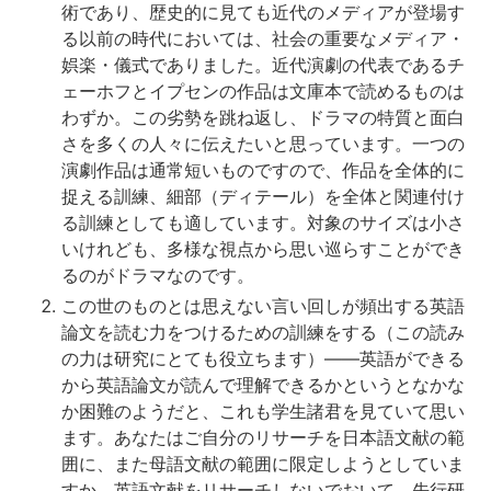
ノ
術であり、歴史的に見ても近代のメディアが登場す
ー
る以前の時代においては、社会の重要なメディア・
ト
娯楽・儀式でありました。近代演劇の代表であるチ
ェーホフとイプセンの作品は文庫本で読めるものは
補
助
わずか。この劣勢を跳ね返し、ドラマの特質と面白
教
さを多くの人々に伝えたいと思っています。一つの
材
演劇作品は通常短いものですので、作品を全体的に
捉える訓練、細部（ディテール）を全体と関連付け
自
著
る訓練としても適しています。対象のサイズは小さ
新
いけれども、多様な視点から思い巡らすことができ
刊
るのがドラマなのです。
この世のものとは思えない言い回しが頻出する英語
論文を読む力をつけるための訓練をする（この読み
の力は研究にとても役立ちます）——英語ができる
から英語論文が読んで理解できるかというとなかな
か困難のようだと、これも学生諸君を見ていて思い
ます。あなたはご自分のリサーチを日本語文献の範
囲に、また母語文献の範囲に限定しようとしていま
すか。英語文献をリサーチしないでおいて、先行研