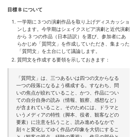
目標 B について
一学期に３つの演劇作品を取り上げディスカッショ
ンします。今学期はシェイクスピア演劇と近代演劇
から 3 つの作品（日本語訳）を選び、参加者にあ
らかじめ「質問文」を作成していただき、集まった
「質問文」を土台にして議論します。
質問文を作成する要領を示しておきます：
「質問文」は、三つあるいは四つの文からなる
一つの段落になるよう構成する。すなわち、問
いの焦点が絞れていること、かつ、作品につい
ての自分自身の読み（情報、観察、感想など）
が含まれていること。そのためには、ドラマと
いうメディアの特性（脚本、役者、観客などの
要素）に注意を払うこと、読み進めるなかで
刻々と変化してゆく作品の印象を大切にするこ
と（観客の視点、経験の重視）、作品の部分と