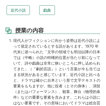
内
容
近代小説
戯曲
そ
の
他
授業の内容
教
科
現代人がフィクションに向かう姿勢は近代小説によ
書、
って規定されているとする説があります。1970 年
参
代末に述べられた「文学の領域でも明治以降の日本
考
では（中略）小説の特権的位置が当たり前になって
書
等
いて、詩や戯曲は非常に狭いところに押し込められ
てきた」（『劇的言語』）という言葉が今も当ては
講
まる状況があると感じています。近代小説と比べる
義
と、ドラマは確かに台本という形で文字テキストの
ビ
デ
要素をもちますが、他に役者（とその身体）、演技
オ
（またはパフォーマンス）、観客、舞台（物理的条
件）などの重要な要素を含みます。これらは小説に
講
はない要素です。その意味においてドラマは総合芸
義