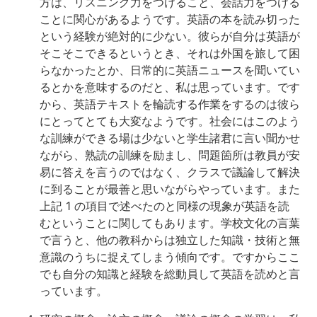
方は、リスニング力をつけること、会話力をつける
ことに関心があるようです。英語の本を読み切った
という経験が絶対的に少ない。彼らが自分は英語が
そこそこできるというとき、それは外国を旅して困
らなかったとか、日常的に英語ニュースを聞いてい
るとかを意味するのだと、私は思っています。です
から、英語テキストを輪読する作業をするのは彼ら
にとってとても大変なようです。社会にはこのよう
な訓練ができる場は少ないと学生諸君に言い聞かせ
ながら、熟読の訓練を励まし、問題箇所は教員が安
易に答えを言うのではなく、クラスで議論して解決
に到ることが最善と思いながらやっています。また
上記 1 の項目で述べたのと同様の現象が英語を読
むということに関してもあります。学校文化の言葉
で言うと、他の教科からは独立した知識・技術と無
意識のうちに捉えてしまう傾向です。ですからここ
でも自分の知識と経験を総動員して英語を読めと言
っています。