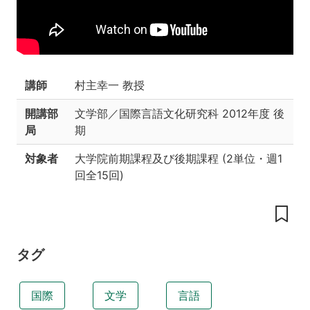
B-
2012
授
業
の
講師
村主幸一 教授
内
容
開講部
文学部／国際言語文化研究科
2012年度 後
局
期
授
業
対象者
大学院前期課程及び後期課程
(
2単位
・
週1
の
工
回全15回
)
夫
授
業
の
目
タグ
標
講
国際
文学
言語
義