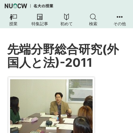
先
端
授業
特集記事
初めて
検索
その他
分
野
総
先端分野総合研究(外
合
研
国人と法)-2011
究
(外
国
人
と
法)-2011
講
義
概
要