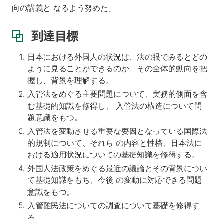
回
向の講義と なるよう努めた。
講
義
到達目標
ノ
ー
日本における外国人の状況は、法の眼でみるとどの
ト
ように見ることができるのか、その全体的動向を把
成
握し、背景を理解する。
績
入管法をめぐる主要問題について、実務的側面を含
評
む基礎的知識を修得し、 入管法の構造について問
価
題意識をもつ。
方
法
入管法を変動させる重要な要因となっている国際法
的規制について、それら の内容と性格、日本法に
おける適用状況についての基礎知識を修得する。
外国人法政策をめぐる最近の議論とその背景につい
て基礎知識をもち、今後 の変動に対応できる問題
意識をもつ。
入管難民法についての調査について基礎を修得す
る。