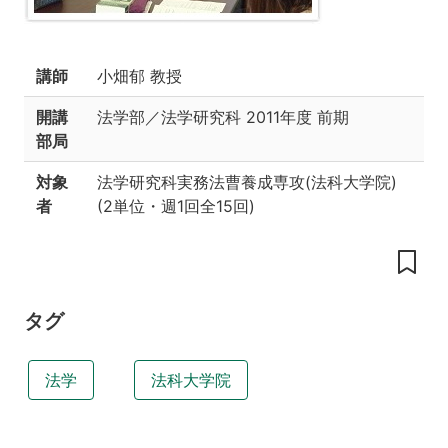
授
業
の
講師
小畑郁 教授
工
夫
開講
法学部／法学研究科
2011年度 前期
部局
到
達
目
対象
法学研究科実務法曹養成専攻(法科大学院)
標
者
(
2単位
・
週1回全15回
)
教
科
書
参
タグ
考
書・
参
法学
法科大学院
考
資
料