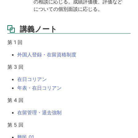
の相談に応じる。成績評価後、評価など
についての個別面談に応じる。
講義ノート
第 1 回
外国人登録・在留資格制度
第 3 回
在日コリアン
年表・在日コリアン
第 4 回
在留管理・退去強制
第 5 回
難民 01