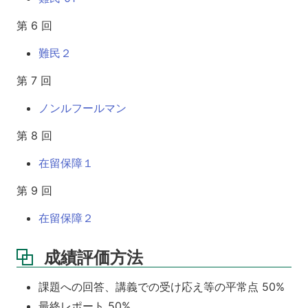
第 6 回
難民２
第 7 回
ノンルフールマン
第 8 回
在留保障１
第 9 回
在留保障２
成績評価方法
課題への回答、講義での受け応え等の平常点 50%
最終レポート 50%