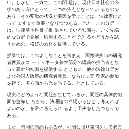
回
い。しかし、一方で、この問 題は、現代日本社会の今
後のあり方にとって、一つの焦点となってい るもので
第
あり、その変動の状況と要因を学ぶことは、法律家にと
4
回
って ますます重要となりつつある。他方、この分野
は、法律基本科目で提 供されている知識を、ごく先端
第
的な分野で発展・応用することができ るかどうかを試
5
すための、格好の素材を提供している。
回
第
授業では、このようなことを踏まえ、国際法担当の研究
6
者教員がコ ーディネータ兼大部分の講義の担当者とな
回
って基幹的知識を提供する とともに、他の法律分野お
よび外国人政策の研究者教員、ならびに実 務家の参加
第
7
を得て、多方面から光を当てることとしている。
回
現実にどのような問題が生じているか、問題の具体的側
第
面を意識し ながら、法理論の立場からはどう考えれば
8
よいのか、を常に考えられ るよう工夫をしたつもりで
回
ある。
第
9
また、時間の制約もあるが、可能な限り発問をして双方