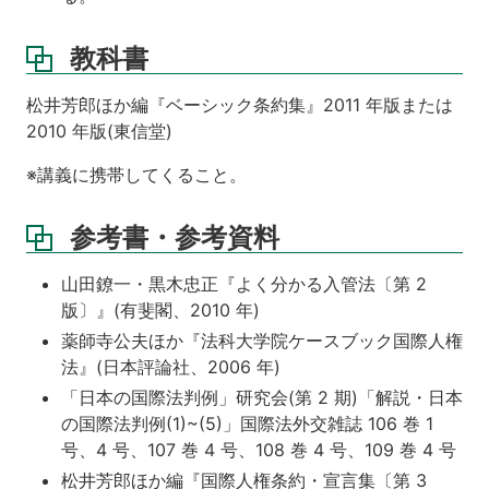
教科書
松井芳郎ほか編『ベーシック条約集』2011 年版または
2010 年版(東信堂)
※講義に携帯してくること。
参考書・参考資料
山田鐐一・黒木忠正『よく分かる入管法〔第 2
版〕』(有斐閣、2010 年)
薬師寺公夫ほか『法科大学院ケースブック国際人権
法』(日本評論社、2006 年)
「日本の国際法判例」研究会(第 2 期)「解説・日本
の国際法判例(1)~(5)」国際法外交雑誌 106 巻 1
号、4 号、107 巻 4 号、108 巻 4 号、109 巻 4 号
松井芳郎ほか編『国際人権条約・宣言集〔第 3