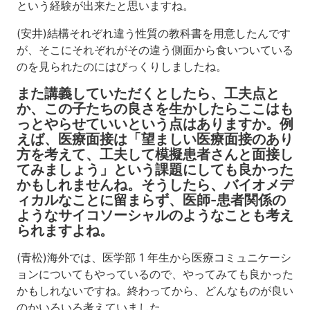
という経験が出来たと思いますね。
の
良
(安井)結構それぞれ違う性質の教科書を用意したんです
さ
を
が、そこにそれぞれがその違う側面から食いついている
生
のを見られたのにはびっくりしましたね。
か
し
また講義していただくとしたら、工夫点と
た
か、この子たちの良さを生かしたらここはも
ら
っとやらせていいという点はありますか。例
こ
えば、医療面接は「望ましい医療面接のあり
こ
方を考えて、工夫して模擬患者さんと面接し
は
てみましょう」という課題にしても良かった
も
かもしれませんね。そうしたら、バイオメデ
っ
ィカルなことに留まらず、医師-患者関係の
と
ようなサイコソーシャルのようなことも考え
や
ら
られますよね。
せ
て
(青松)海外では、医学部 1 年生から医療コミュニケーシ
い
ョンについてもやっているので、やってみても良かった
い
かもしれないですね。終わってから、どんなものが良い
と
のかいろいろ考えていました。