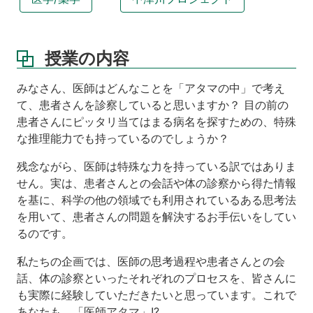
ト
よ
り
授業の内容
学
習
みなさん、医師はどんなことを「アタマの中」で考え
成
果
て、患者さんを診察していると思いますか？ 目の前の
患者さんにピッタリ当てはまる病名を探すための、特殊
授
な推理能力でも持っているのでしょうか？
業
の
残念ながら、医師は特殊な力を持っている訳ではありま
工
せん。実は、患者さんとの会話や体の診察から得た情報
夫
を基に、科学の他の領域でも利用されているある思考法
授
を用いて、患者さんの問題を解決するお手伝いをしてい
業
るのです。
を
振
私たちの企画では、医師の思考過程や患者さんとの会
り
話、体の診察といったそれぞれのプロセスを、皆さんに
返
っ
も実際に経験していただきたいと思っています。これで
て
あなたも、「医師アタマ」!?