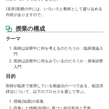
い
う
(安井)医療の中には、いろいろと教材として盛り込める
点
内容がありますので。
は
あ
り
授業の構成
ま
す
テーマ
か。
例
医師は診察中に何を考えるのだろうか：臨床推論入
え
ば、
門
医
医師は診察中に何をみているのだろうか：身体診察
療
入門
面
接
目的
は
「望
医師が臨床で使用している推論法の一つである、仮説演
ま
繹法について、以下のプロセスを通じて学ぶ。
し
い
情報(知識)の収集
医
療
収集した情報(知識)に基づく仮説形成と予測