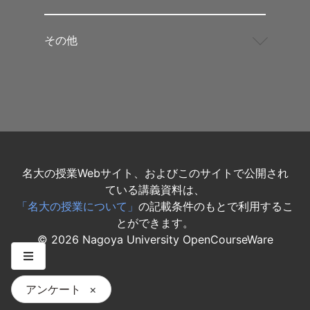
し
れ
ま
その他
せ
ん
ね。
そ
う
し
た
ら、
バ
名大の授業Webサイト、およびこのサイトで公開され
イ
ている講義資料は、
オ
メ
「名大の授業について」
の記載条件のもとで利用するこ
デ
とができます。
ィ
©
2026
Nagoya University OpenCourseWare
カ
ル
な
こ
アンケート
×
と