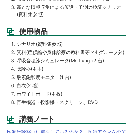
面
新たな情報収集による仮設・予測の検証シナリオ
接
(資料集参照)
の
あ
り
使用物品
方
を
シナリオ(資料集参照)
考
え
資料(症候論や身体診察の教科書等 ×4 グループ分)
て、
呼吸音聴診シミュレータ(Mr. Lung×2 台)
工
聴診器(4 本)
夫
し
酸素飽和度モニター(1 台)
て
白衣(2 着)
模
擬
ホワイトボード(4 枚)
患
再生機器・投影機・スクリーン、DVD
者
さ
ん
講義ノート
と
面
医師は診察中に何をしているのか？「医師アタマをのぞ