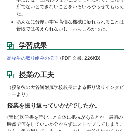
抽
出
所でないとできないことをいろいろやらせてもらえ
の
た。
仕
あんなに分厚い本や高価な機械に触れられることは
方、
普段では考えられないし、おもしろかった。
ロ
ジ
ッ
学習成果
ク
に
高校生の取り組みの様子
(PDF 文書, 226KB)
関
し
て
授業の工夫
は
い
（授業後の大谷尚附属学校校長による振り返りインタビ
か
が
ューより）
で
授業を振り返っていかがでしたか。
し
た
(青松)医学書を読むこと自体に抵抗があるとか、最初の
か。
時点で何をしていいか分からずにストップしてしまうこ
身