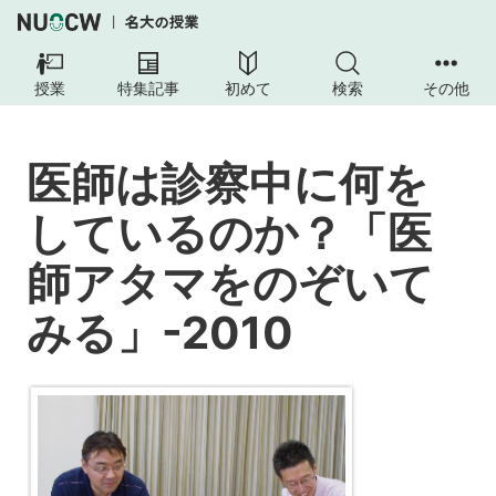
医
師
授業
特集記事
初めて
検索
その他
は
診
察
医師は診察中に何を
中
に
しているのか？「医
何
を
師アタマをのぞいて
し
て
みる」-2010
い
る
の
か？
「医
師