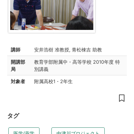
ア
タ
マ
を
の
ぞ
い
講師
安井浩樹 准教授, 青松棟吉 助教
て
み
開講部
教育学部附属中・高等学校
2010年度 特
る」-2010
局
別講義
授
対象者
附属高校1・2年生
業
の
内
容
ア
タグ
ン
ケ
ー
医学/薬学
中津川プロジェクト