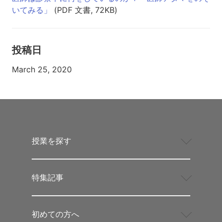
接
いてみる」
(PDF 文書, 72KB)
し
て
み
ま
投稿日
し
ょ
March 25, 2020
う」
と
い
う
課
題
に
授業を探す
し
て
も
良
特集記事
か
っ
た
か
初めての方へ
も