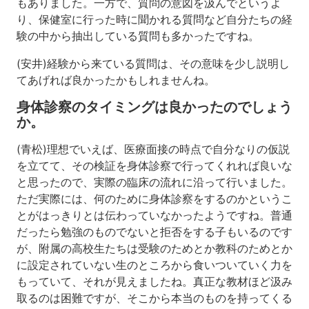
もありました。一方で、質問の意図を汲んでというよ
講
り、保健室に行った時に聞かれる質問など自分たちの経
義
験の中から抽出している質問も多かったですね。
し
て
(安井)経験から来ている質問は、その意味を少し説明し
い
てあげれば良かったかもしれませんね。
た
だ
身体診察のタイミングは良かったのでしょう
く
か。
と
し
(青松)理想でいえば、医療面接の時点で自分なりの仮説
た
ら、
を立てて、その検証を身体診察で行ってくれれば良いな
工
と思ったので、実際の臨床の流れに沿って行いました。
夫
ただ実際には、何のために身体診察をするのかというこ
点
とがはっきりとは伝わっていなかったようですね。普通
と
だったら勉強のものでないと拒否をする子もいるのです
か、
こ
が、附属の高校生たちは受験のためとか教科のためとか
の
に設定されていない生のところから食いついていく力を
子
もっていて、それが見えましたね。真正な教材ほど汲み
た
取るのは困難ですが、そこから本当のものを持ってくる
ち