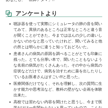
い
か
アンケートより
が
で
し
聴診器を使って実際にシミュレータの肺の音を聞い
た
てみて、異状のあるところは正常なところと違う音
か。
が聞くことができた。今まではほんの少しの違いし
医
かないのかなと思っていたけれど、聞いてみると他
療
の所とは明らかに違うと知っておどろいた。
面
患者さんの病気の原因を調べることがとても印象に
接
残った。とても分厚い本で、聞いたこともないよう
の
際
な名前の病気がたくさんあった。その中から病気の
に
症状などだけで、病気を治すために薬を出したりし
聴
ているお医者さんはすごい!!!と思った。
く
医療関係だけでなく、それを理解し、次の質問に生
べ
き
かす能力や思考法など、教科の壁がない企画を体験
こ
出来た。
と
高校では習わない内容を聞けたと思うし、今まで医
の
学だけは一生関わらないと思っていたので、こんな