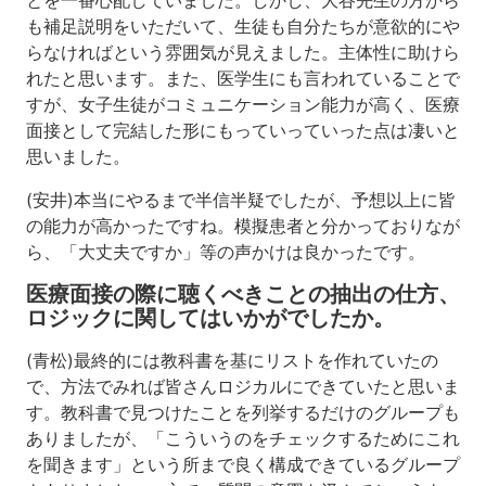
とを一番心配していました。しかし、大谷先生の方から
体
も補足説明をいただいて、生徒も自分たちが意欲的にや
診
らなければという雰囲気が見えました。主体性に助けら
察
の
れたと思います。また、医学生にも言われていることで
タ
すが、女子生徒がコミュニケーション能力が高く、医療
イ
面接として完結した形にもっていっていった点は凄いと
ミ
思いました。
ン
グ
(安井)本当にやるまで半信半疑でしたが、予想以上に皆
は
の能力が高かったですね。模擬患者と分かっておりなが
良
か
ら、「大丈夫ですか」等の声かけは良かったです。
っ
医療面接の際に聴くべきことの抽出の仕方、
た
の
ロジックに関してはいかがでしたか。
で
し
(青松)最終的には教科書を基にリストを作れていたの
ょ
で、方法でみれば皆さんロジカルにできていたと思いま
う
す。教科書で見つけたことを列挙するだけのグループも
か。
ありましたが、「こういうのをチェックするためにこれ
ま
を聞きます」という所まで良く構成できているグループ
た