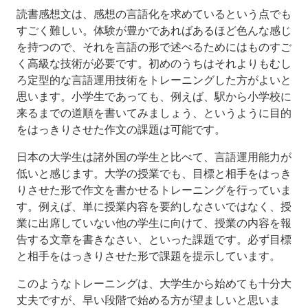
読書感想文は、感想の言語化を求めているという点でも
授
すごく難しい。体験が豊かであればあるほど色んな感じ
業
を持つので、それを言語の形で述べるためにはものすご
の
く高級な技術が必要です。初めのうちはそれよりもむし
工
夫
ろ定型的な言語運用技術をトレーニングした方がよいと
思います。小学生であっても、例えば、駅から小学校に
ね
来るまでの道順を書いてみましょう、というように目的
ら
をはっきりさせた作文の課題は可能です。
い
授
日本の大学生は諸外国の学生と比べて、言語運用能力が
業
低いと感じます。大学の授業でも、目標と相手をはっき
の
りさせた形で作文を書かせるトレーニングを行っていま
構
す。例えば、単に授業内容を要約しなさいではなく、授
成
業に出席していない他の学生に向けて、授業の内容を報
使
告する文章を書きなさい、といった課題です。必ず目標
用
と相手をはっきりさせた形で課題を提示しています。
物
品
このようなトレーニングは、大学生から始めても十分大
丈夫ですが、早い段階で始める方が望ましいと思いま
講