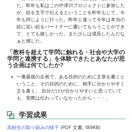
学
た。昨年も私はこの中津川プロジェクトに参加した
問
が、絵を文字で伝えるということを昨年もして、今
に
年も同じように行った。昨年と違って今年は本当の
触
絵に近い絵をパートナーに書いてもらうことができ
れ
て、とても嬉しかった。また少しは成長したんだな
る・
社
ぁと感じた。
会
「教科を超えて学問に触れる・社会や大学の
や
学問と連携する」を体験できたとあなたが思
大
学
う企画は何でしたか?
の
学
一番最後の企画で、ある目的のために文章を書くと
問
いうこと。その目的のために、相手に分かりやすく
と
文を書く。 自分だけが分かりやすいと思っていて
連
も、実際は伝わっていなかったから・・・。
携
す
る」
学習成果
を
体
高校生の取り組みの様子
(PDF 文書, 189KB)
験