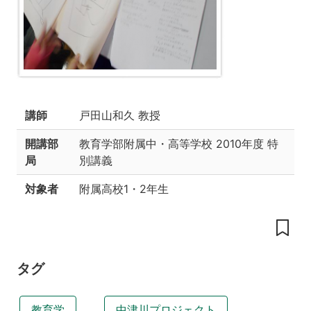
バ
イ
バ
ル
の
た
め
講師
戸田山和久 教授
の
文
開講部
教育学部附属中・高等学校
2010年度 特
章
局
別講義
教
室-2010
対象者
附属高校1・2年生
授
業
の
内
タグ
容
生
教育学
中津川プロジェクト