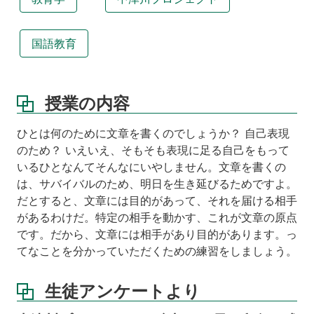
徒
ア
ン
ケ
国語教育
ー
ト
よ
り
授業の内容
中
ひとは何のために文章を書くのでしょうか？ 自己表現
津
のため？ いえいえ、そもそも表現に足る自己をもって
川
プ
いるひとなんてそんなにいやしません。文章を書くの
ロ
は、サバイバルのため、明日を生き延びるためですよ。
ジ
だとすると、文章には目的があって、それを届ける相手
ェ
があるわけだ。特定の相手を動かす、これが文章の原点
ク
です。だから、文章には相手があり目的があります。っ
ト
に
てなことを分かっていただくための練習をしましょう。
参
加
生徒アンケートより
し
て