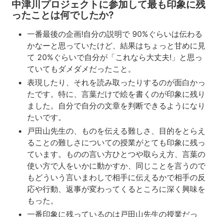
中津川プロジェクトに参加して最も印象に残
最
ったことは何でしたか?
も
印
象
一番最後の企画!自分の説明で 90%ぐらいは伝わる
に
かなーと思っていたけど、結果はちょっと甘めに見
残
て 20%ぐらいで自分が「これなら大丈夫!」と思っ
っ
ていてもダメダメだったこと。
た
こ
表現したり、それを読み取ったりするのが面白かっ
と
たです。特に、言葉だけで絵を書くのが印象に残り
は
ました。自分で自分の文章を判断できるようになり
何
たいです。
で
し
戸田山先生の、ものを伝える難しさ、目的をとらえ
た
ることの難しさについての授業がとても印象に残っ
か?
ています。ものの言い方ひとつや取らえ方、言葉の
使い方で人をいかに動かすか、同じことを言うので
「教
科
もどういう言いまわしで相手に伝えるかで相手の反
を
応や行動、返事が変わってくるところに深く興味を
超
もった。
え
一番印象に残っているのは戸田山先生の授業だっ
て