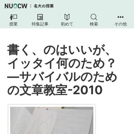
書
く、
授業
特集記事
初めて
検索
その他
の
は
い
書く、のはいいが、
い
が、
イッタイ何のため？
イ
ッ
—サバイバルのため
タ
イ
の文章教室-2010
何
の
た
め？
—
サ