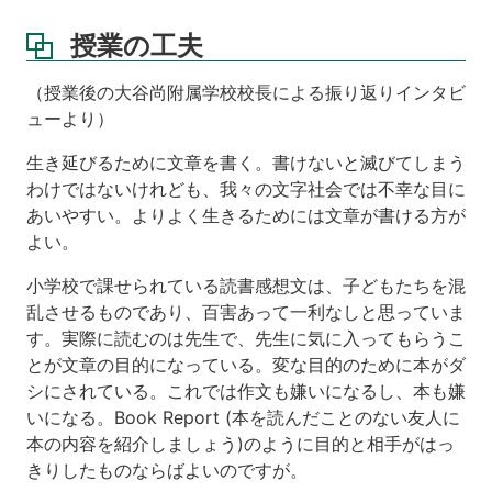
で
き
授業の工夫
た
と
（授業後の大谷尚附属学校校長による振り返りインタビ
あ
ューより）
な
た
生き延びるために文章を書く。書けないと滅びてしまう
が
思
わけではないけれども、我々の文字社会では不幸な目に
う
あいやすい。よりよく生きるためには文章が書ける方が
企
よい。
画
は
小学校で課せられている読書感想文は、子どもたちを混
何
乱させるものであり、百害あって一利なしと思っていま
で
す。実際に読むのは先生で、先生に気に入ってもらうこ
し
た
とが文章の目的になっている。変な目的のために本がダ
か?
シにされている。これでは作文も嫌いになるし、本も嫌
いになる。Book Report (本を読んだことのない友人に
学
本の内容を紹介しましょう)のように目的と相手がはっ
習
成
きりしたものならばよいのですが。
果