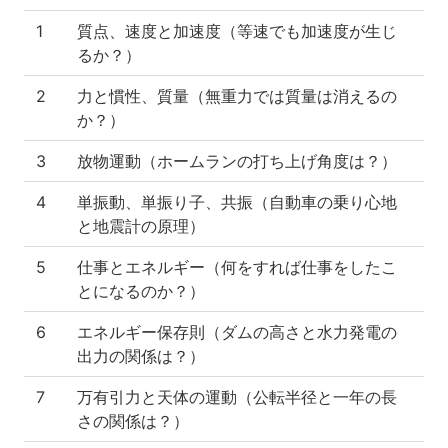
1
質点、速度と加速度（等速でも加速度が生じ
るか？）
2
力と慣性、質量（無重力では質量は消えるの
か？）
3
放物運動（ホームランの打ち上げ角度は？）
4
単振動、単振り子、共振（自動車の乗り心地
と地震計の原理）
5
仕事とエネルギー（何をすれば仕事をしたこ
とになるのか？）
6
エネルギー保存則（ダムの高さと水力発電の
出力の関係は？）
7
万有引力と天体の運動（公転半径と一年の長
さの関係は？）