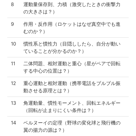
8
運動量保存則、力積（激突したときの衝撃力
の大きさは？）
9
作用・反作用（ロケットはなぜ真空中でも進
むのか？）
10
慣性系と慣性力（目隠ししたら、自分が動い
ていることが分かるのか？）
11
二体問題、相対運動と重心（星がペアで回転
する中心の位置は？）
12
重心運動と相対運動（携帯電話をブルブル振
動させる原理とは？）
13
角運動量、慣性モーメント、回転エネルギー
（回転が止まりにくい条件は？）
14
ベルヌーイの定理（野球の変化球と飛行機の
翼の揚力の源は？）