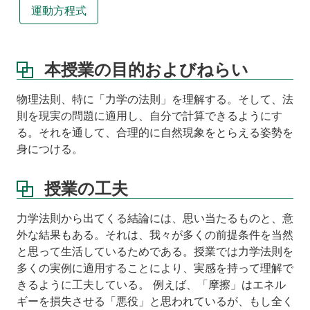
す
運動方程式
る
科
目
等
本授業の目的およびねらい
教
科
物理法則、特に「力学の法則」を理解する。そして、法
書
則を現実の問題に適用し、自分で計算できるようにす
る。それを通して、合理的に自然現象をとらえる姿勢を
参
身につける。
考
書
授業の工夫
注
意
事
力学法則から出てくる結論には、思い当たるものと、意
項
外な結果もある。それは、我々が多くの前提条件を当然
と思って生活しているためである。授業では力学法則を
講
多くの実例に適用することにより、実感を持って理解で
義
資
きるように工夫している。 例えば、「摩擦」はエネル
料
ギーを損失させる「悪役」と思われているが、もし全く