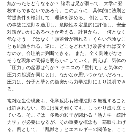
無かったらどうなるか？ 諸君は足が滑って、大学に登
成
校すらできないであろう。このように、具体的に法則と
績
評
前提条件を検討して、理解を深める。 例として、現実
価
の事故に法則を適用し、危険性を定量的に評価し、安全
対策がいかにあるべきか考える。計算から、「何となく
危なそう」ではなく「頭蓋骨が潰れる」くらい危険なこ
とも結論される。逆に、どこをどれだけ改善すれば安全
なのか、合理的に判断できる。 また、全く関連がなさ
そうな現象の関係も明らかにしていく。例えば、気体の
「圧力」の起源は何か？ テニスの「壁打ち」と気体の
圧力の起源が同じとは、なかなか思いつかないだろう。
圧力は、分子と壁との衝突から力学法則により説明でき
る。
複雑な生命現象も、化学反応も物理法則を無視すること
は許されない。表には見え難くても、しっかり成り立っ
ている。そこでは、多数の粒子が関わる「熱力学・統計
力学」が必要になるが、その重要な概念も一部取り上げ
る。例として、「乱雑さ」とエネルギーの関係を、ここ