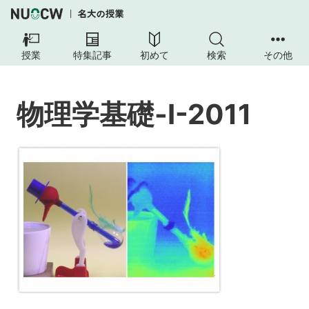
物
理
授業
特集記事
初めて
検索
その他
学
基
礎-
物理学基礎-I-2011
I-
2011
本
授
業
の
目
的
お
よ
び
ね
ら