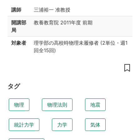
い
講師
三浦裕一 准教授
授
業
開講部
教養教育院
2011年度 前期
の
局
工
夫
対象者
理学部の高校時物理未履修者
(
2単位
・
週1
授
回全15回
)
業
内
容
履
修
タグ
条
件
あ
物理
物理法則
地震
る
い
は
統計力学
力学
気体
関
連