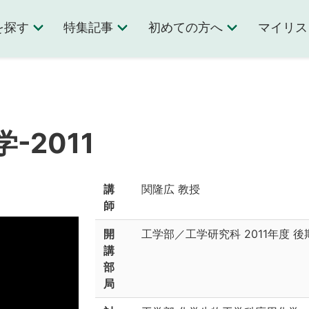
を探す
特集記事
初めての方へ
マイリス
-2011
講
関隆広 教授
師
開
工学部／工学研究科
2011年度 後
講
部
局