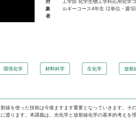
対
工学部 化学生物工学科応用化学
象
ルギーコース4年生
(
2単位
・
週1
者
環境化学
材料科学
生化学
放射
放射線を使った技術は今後ますます重要となっていきます。そ
岐に渡ります。本講義は、光化学と放射線化学の基本的考えを