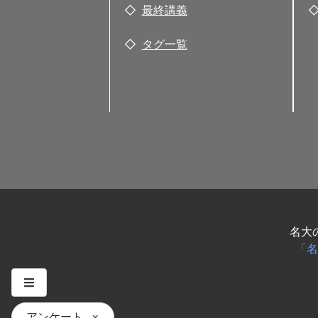
最終講義
タグ一覧
名大
「名
アンケート
×