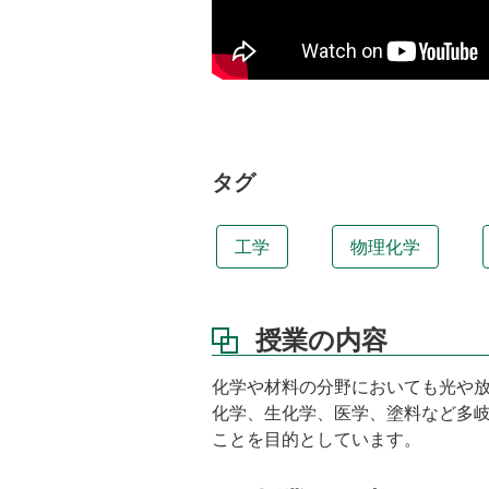
業
内
容
教
科
書
タグ
参
考
書
工学
物理化学
講
義
ノ
ー
授業の内容
ト
化学や材料の分野においても光や
成
績
化学、生化学、医学、塗料など多
評
ことを目的としています。
価