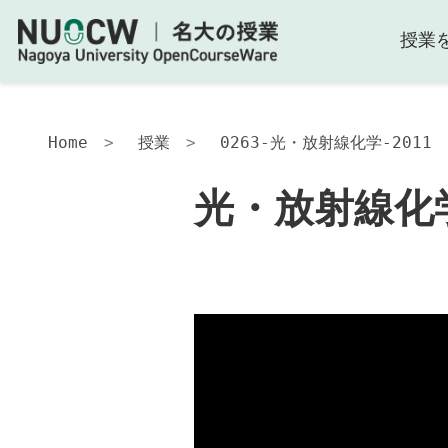
授業
光・
放
射
線
化
Home
授業
0263-光・放射線化学-2011
学-2011
光・放射線化学
授
業
の
内
容
授
業
の
工
夫
授