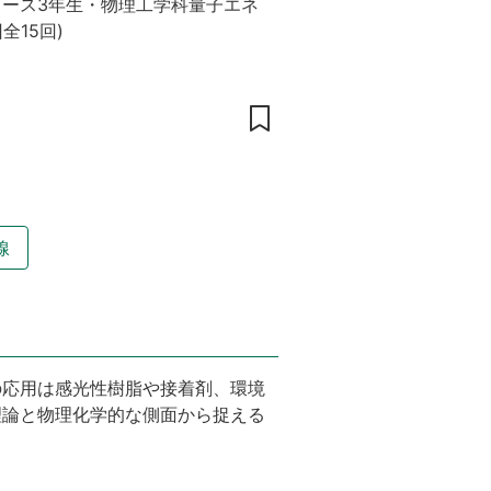
コース3年生・物理工学科量子エネ
回全15回
)
線
の応用は感光性樹脂や接着剤、環境
理論と物理化学的な側面から捉える