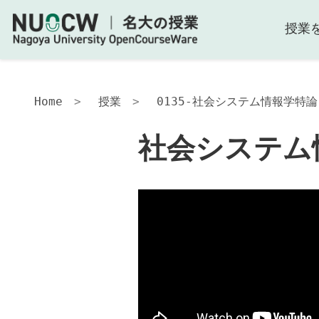
授業
社
会
シ
ス
テ
Home
授業
0135-社会システム情報学特論-
ム
情
社会システム情
報
学
特
論-2011
授
業
の
内
容
授