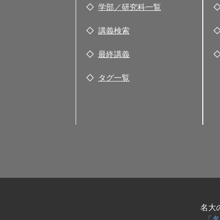
学部／研究科一覧
講義検索
最終講義
タグ一覧
名大
「名