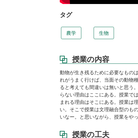
授
業
タグ
の
目
標
農学
生物
習
得
し
授業の内容
て
い
た
動物が生き残るために必要なものは
だ
れがうまく行けば、当面その動物
き
ると考えても間違いは無いと思う
た
らない理由はここにある。授業で
い
まれる理由はそこにある。授業は
項
目
い。そこで授業は文理融合型のも
いなー。と思いながら、授業をや
教
科
書
授業の工夫