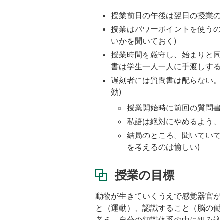
課
授業前日の午後は翌日の授業の
題
授業はパワーポイントを使うの
講
いかを聞いておく)
義
授業時間を厳守し、始まりと
資
料
書は学生一人一人に手渡しす
遅刻者には質問書は配らない。
成
効)
績
評
授業開始時に前回の質問書
価
私語は絶対にやめるよう
結局のところ、聞いていて
を考えるのは愉しい)
授業の目標
動物が生きていくうえで感覚器官
と（運動）、認識すること（脳の
考え、自分の知識体系の中に組み