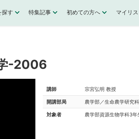
を探す
特集記事
初めての方へ
マイリス
-2006
講師
宗宮弘明 教授
開講部局
農学部／生命農学研究
対象者
農学部資源生物学科3年