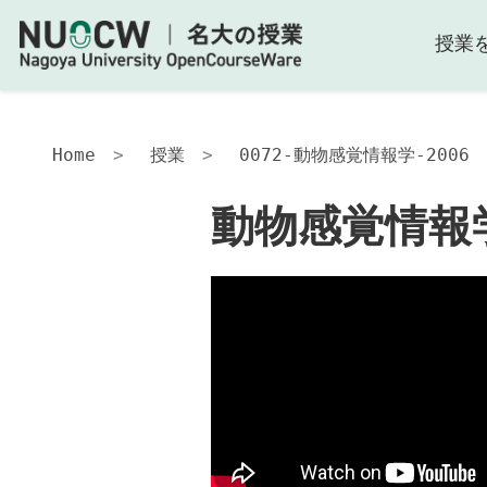
授業
動
物
感
覚
情
Home
授業
0072-動物感覚情報学-2006
報
学-2006
動物感覚情報学
授
業
の
内
容
授
業
の
工
夫