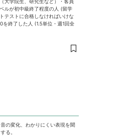
（大学院生、研究生など）・客員
ベルが初中級終了程度の人 (留学
トテストに合格しなければいけな
00を終了した人
(
1.5単位
・
週1回全
、音の変化、わかりにくい表現を聞
とする。