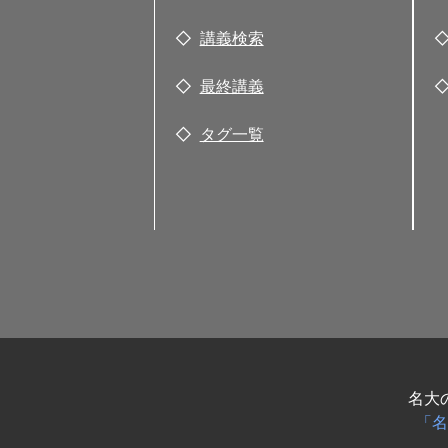
講義検索
最終講義
タグ一覧
名大
「名