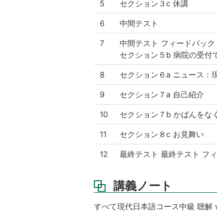
5
セクション３c 休講
6
中間テスト
7
中間テスト フィードバック
セクション５b 病院の受付
8
セクション６a ニュース：
9
セクション７a 自己紹介
10
セクション７b かばんをな
11
セクション８c お見舞い
12
最終テスト 最終テスト フ
講義ノート
すべて現代日本語コース中級 聴解 