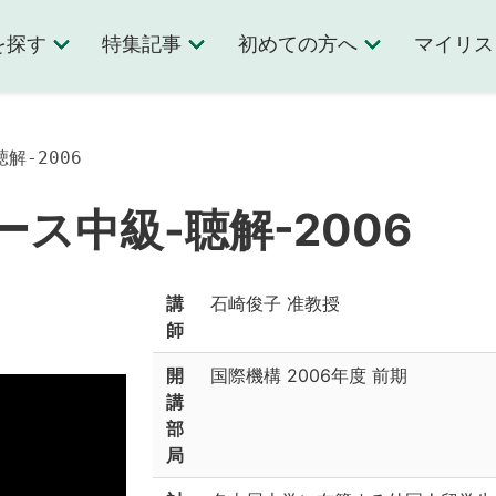
を探す
特集記事
初めての方へ
マイリス
解-2006
ス中級-聴解-2006
講
石崎俊子 准教授
師
開
国際機構
2006年度 前期
講
部
局