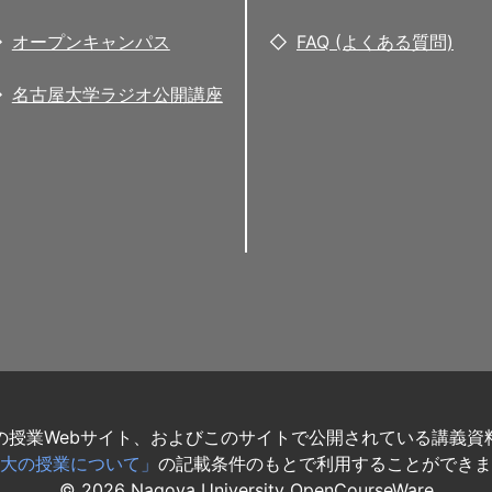
オープンキャンパス
FAQ (よくある質問)
名古屋大学ラジオ公開講座
の授業Webサイト、およびこのサイトで公開されている講義資
大の授業について」
の記載条件のもとで利用することができま
©
2026
Nagoya University OpenCourseWare