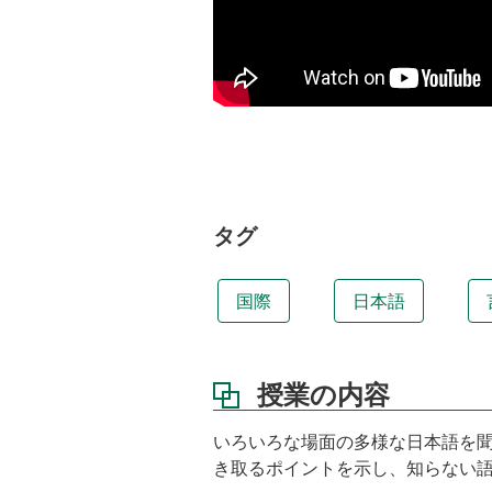
授
業
の
工
夫
使
用
す
る
タグ
教
材
担
国際
日本語
当
教
員
授業の内容
課
題
いろいろな場面の多様な日本語を
講
き取るポイントを示し、知らない
義