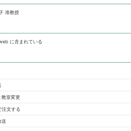
子 准教授
web に含まれている
送
と教室変更
で注文する
放送