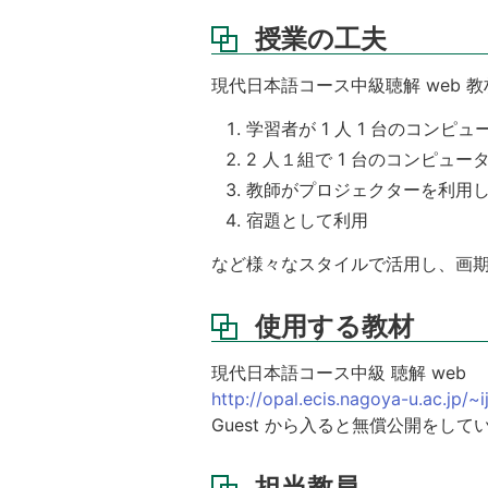
ノ
授業の工夫
ー
ト
現代日本語コース中級聴解 web 教
成
績
学習者が 1 人 1 台のコンピ
評
2 人１組で 1 台のコンピュ
価
教師がプロジェクターを利用
宿題として利用
など様々なスタイルで活用し、画
使用する教材
現代日本語コース中級 聴解 web
http://opal.ecis.nagoya-u.ac.jp/~ij
Guest から入ると無償公開をしている 
担当教員