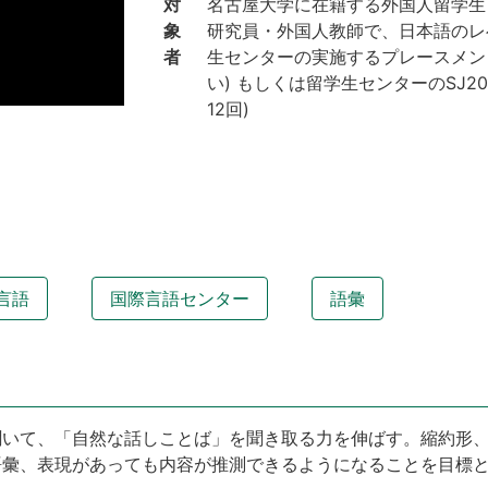
対
名古屋大学に在籍する外国人留学生
象
研究員・外国人教師で、日本語のレ
者
生センターの実施するプレースメン
い) もしくは留学生センターのSJ2
12回
)
言語
国際言語センター
語彙
聞いて、「自然な話しことば」を聞き取る力を伸ばす。縮約形
語彙、表現があっても内容が推測できるようになることを目標