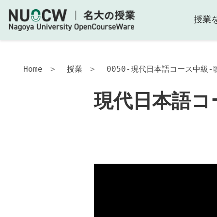
授業
現
代
日
本
語
Home
授業
0050-現代日本語コース中級-聴
コ
ー
現代日本語コー
ス
中
級-
聴
解-2006
授
業
の
内
容