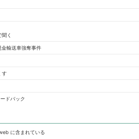
で聞く
現金輸送車強奪事件
くす
ィードバック
web に含まれている