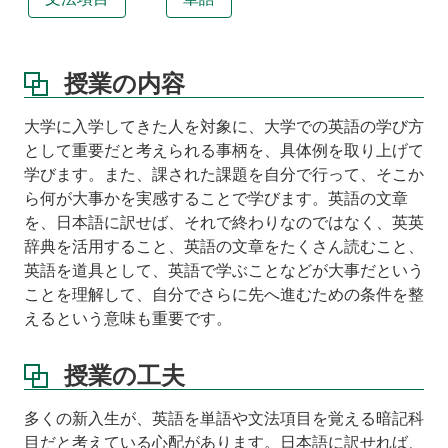
る
い
は
関
授業の内容
連
す
大学に入学してきた人を対象に、大学での英語の学び方
る
として重要だと考えられる事柄を、具体例を取り上げて
科
目
学びます。また、課された課題を自分で行って、そこか
等
ら何が大事かを実感することで学びます。英語の文章
を、日本語に訳せば、それで終わりなのではなく、英英
教
辞典を活用すること、英語の文章をたくさん読むこと、
科
書
英語を道具として、英語で学ぶことなどが大事だという
ことを理解して、自分でさらに先へ進むための条件を整
担
えるという意味も重要です。
当
教
員
授業の工夫
成
多くの新入生が、英語を単語や文法項目を覚える暗記科
績
評
目だと考えている心配があります。日本語に訳せれば、