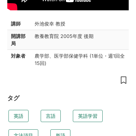
の
工
夫
講師
外池俊幸 教授
授
業
開講部
教養教育院
2005年度 後期
の
局
目
標
対象者
農学部、医学部保健学科
(
1単位
・
週1回全
授
15回
)
業
の
位
置
づ
タグ
け
履
修
英語
言語
英語学習
条
件
あ
文法項目
単語