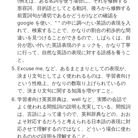
(例えば、ある名詞を使う場合に、それを修飾する
形容詞、目的語としてとる動詞、後ろから修飾する
前置詞句が適切であるかどうか)などの確認を
google を使い、" " の中に調べたい英語の表現を入
れて、検索することで、かなりの割合の初歩的な間
違いを見つけることができるので、しばらくは、自
分が思い付いた英語表現のチェックを、かなり丁寧
に行って、自然な英語の表現に対する語感を養うこ
と。
Excuse me. など、あるまとまりとしての表現が、
決まり文句としてよく使われるものは、学習者向け
という性格上、かなりの数取り上げられているの
で、決まり文句に関する知識を増やすこと。
学習者向け英英辞典は、well など、実際の会話で
よく使われる間投詞の説明も充実している。間投詞
は、言語によって違うので、英和辞典などの、おお
よそ対応するだろうと考えられる日本語の表現に対
応させて理解するのではなく、どういう場合に使わ
れるのかの説明を理解すること。