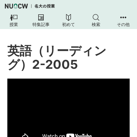
英
語
授業
特集記事
初めて
検索
その他
（リ
ー
デ
英語（リーディン
ィ
ン
グ）2-2005
グ）
2-
2005
授
業
の
内
容
授
業