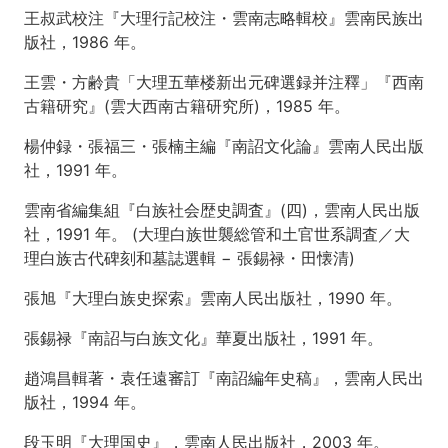
第
王叔武校注『大理行記校注・雲南志略輯校』雲南民族出
9
版社，1986 年。
回
南
王雲・方齢貴「大理五華楼新出元碑選録并注釋」『西南
詔
国
古籍研究』(雲大西南古籍研究所)，1985 年。
に
よ
楊仲録・張福三・張楠主編『南詔文化論』雲南人民出版
る
社，1991 年。
雲
南
雲南省編集組『白族社会歴史調査』(四)，雲南人民出版
統
社，1991 年。 (大理白族世襲総管和土官世系調査／大
一
理白族古代碑刻和墓誌選輯 − 張錫禄・田懐清)
1
張旭『大理白族史探索』雲南人民出版社，1990 年。
第
10
張錫禄『南詔与白族文化』華夏出版社，1991 年。
回
南
趙鴻昌輯著・袁任遠審訂『南詔編年史稿』，雲南人民出
詔
国
版社，1994 年。
に
よ
段玉明『大理国史』，雲南人民出版社，2003 年。