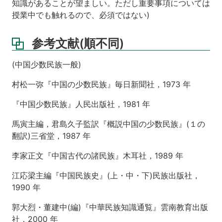
知識があることが望ましい。ただし重要事項については
南
夷
授業中でも触れるので、必須ではない)
の
「発
参考文献(順不同)
見」
と
南
(中国少数民族一般)
中
社
村松一弥『中国の少数民族』毎日新聞社，1973 年
会
の
『中国少数民族』人民出版社，1981 年
成
立
馬寅主編，君島久子監訳『概説中国の少数民族』(１の
2
翻訳)三省堂，1987 年
第
李家正文『中国古代の諸民族』木耳社，1989 年
4
回
江応梁主編『中国民族史』(上・中・下)民族出版社，
秦
1990 年
漢〜
魏
郭大烈・董建中(編)『中華民族知識通覧』雲南教育出版
晋
社，2000 年
南