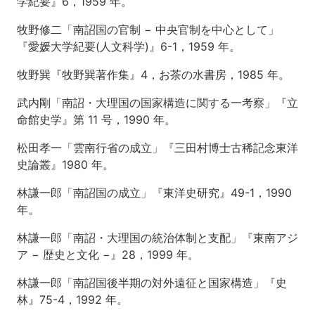
学紀要』6，1959 年。
隋
唐
牧野修二「南詔国の官制 − 中央官制を中心として」
の
『愛媛大学紀要(人文科学)』6-1，1959 年。
雲
南
牧野巽『牧野巽著作集』4，お茶の水書房，1985 年。
経
営
武内剛「南詔・大理国の国家構造に関する一考察」『立
と
命館史学』第 11 号，1990 年。
西
南
松田孝一「雲南行省の成立」『三田村博士古稀記念東洋
民
族
史論叢』1980 年。
1
林謙一郎「南詔国の成立」『東洋史研究』49-1，1990
第
年。
7
回
林謙一郎「南詔・大理国の統治体制と支配」『東南アジ
隋
ア − 歴史と文化 −』28，1999 年。
唐
の
林謙一郎「南詔国後半期の対外遠征と国家構造」『史
雲
林』75-4，1992 年。
南