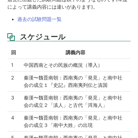
12
によって講義内容には違いがあります)。
回
南
過去の試験問題一覧
詔
国
スケジュール
後
期
の
回
講義内容
対
外
1
中国西南とその民族の概況（導入）
関
係
2
秦漢〜魏晋南朝：西南夷の「発見」と南中社
1
会の成立１『史記』西南夷列伝と滇国
第
13
3
秦漢〜魏晋南朝：西南夷の「発見」と南中社
回
会の成立２「滇人」と古代「洱海人」
南
詔
4
秦漢〜魏晋南朝：西南夷の「発見」と南中社
国
会の成立３「南中大姓」の出現
後
期
5
秦漢〜魏晋南朝：西南夷の「発見」と南中社