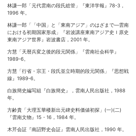
経
林謙一郎「元代雲南の段氏総管」『東洋学報』78-3，
営
と
1996 年。
西
南
林謙一郎「「中国」と「東南アジア」のはざまで—雲南
民
における初期国家形成」『岩波講座東南アジア史Ｉ原史
族
東南アジア世界』岩波書店，2001 年。
2
方慧「天暦兵変之後的段元関係」『雲南社会科学』
第
1989-6。
8
回
方慧「行省・宗王・段氏並立時期的段元関係」『思想戦
唐
代
線』1989-6。
雲
南
白族簡史編写組『白族簡史』，雲南人民出版社，1988
の
年。
烏
蛮
方齢貴「大理五華楼新出元碑史料価値初探」(一)(二)
と
『雲南文物』15・16，1984 年。
白
蛮
木芹会証『南詔野史会証』雲南人民出版社，1990 年。