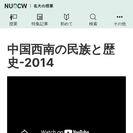
中
国
授業
特集記事
初めて
検索
その他
西
南
の
中国西南の民族と歴
民
族
史-2014
と
歴
史-2014
授
業
の
内
容
授
業