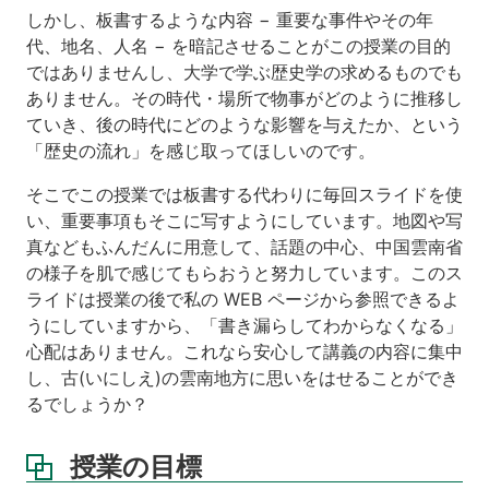
省
しかし、板書するような内容 − 重要な事件やその年
と
代、地名、人名 − を暗記させることがこの授業の目的
そ
ではありませんし、大学で学ぶ歴史学の求めるものでも
の
ありません。その時代・場所で物事がどのように推移し
民
族
ていき、後の時代にどのような影響を与えたか、という
の
「歴史の流れ」を感じ取ってほしいのです。
概
況
そこでこの授業では板書する代わりに毎回スライドを使
い、重要事項もそこに写すようにしています。地図や写
第
真などもふんだんに用意して、話題の中心、中国雲南省
2
回
の様子を肌で感じてもらおうと努力しています。このス
秦
ライドは授業の後で私の WEB ページから参照できるよ
漢〜
うにしていますから、「書き漏らしてわからなくなる」
魏
心配はありません。これなら安心して講義の内容に集中
晋
し、古(いにしえ)の雲南地方に思いをはせることができ
南
朝:
るでしょうか？
西
南
授業の目標
夷