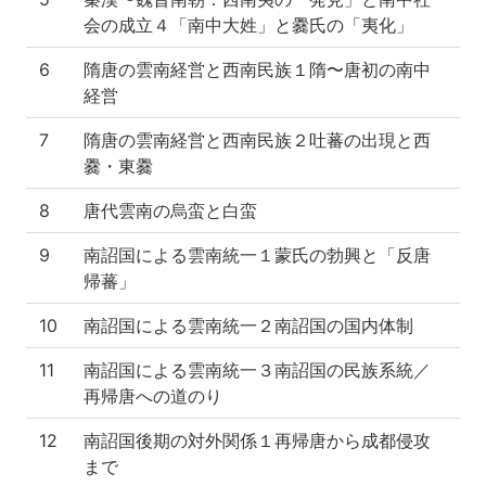
の
会の成立４「南中大姓」と爨氏の「夷化」
対
外
6
隋唐の雲南経営と西南民族１隋〜唐初の南中
関
係
経営
2
7
隋唐の雲南経営と西南民族２吐蕃の出現と西
第
爨・東爨
14
回
8
唐代雲南の烏蛮と白蛮
南
詔
9
南詔国による雲南統一１蒙氏の勃興と「反唐
国
帰蕃」
の
滅
10
南詔国による雲南統一２南詔国の国内体制
亡
成
11
南詔国による雲南統一３南詔国の民族系統／
績
再帰唐への道のり
評
価
12
南詔国後期の対外関係１再帰唐から成都侵攻
まで