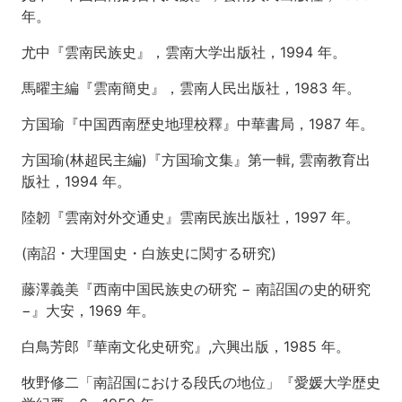
魏
年。
晋
南
尤中『雲南民族史』，雲南大学出版社，1994 年。
朝:
西
馬曜主編『雲南簡史』，雲南人民出版社，1983 年。
南
夷
方国瑜『中国西南歴史地理校釋』中華書局，1987 年。
の
「発
方国瑜(林超民主編)『方国瑜文集』第一輯, 雲南教育出
見」
版社，1994 年。
と
南
陸韌『雲南対外交通史』雲南民族出版社，1997 年。
中
社
(南詔・大理国史・白族史に関する研究)
会
の
藤澤義美『西南中国民族史の研究 − 南詔国の史的研究
成
立
−』大安，1969 年。
4
白鳥芳郎『華南文化史研究』,六興出版，1985 年。
第
6
牧野修二「南詔国における段氏の地位」『愛媛大学歴史
回