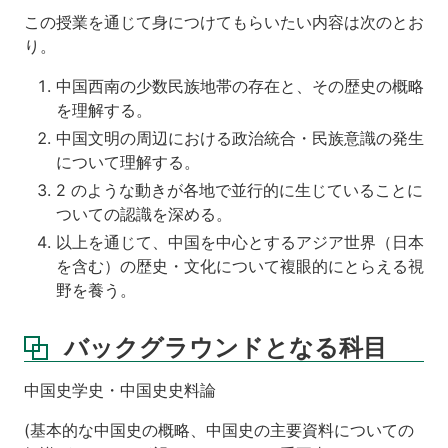
の
「発
この授業を通じて身につけてもらいたい内容は次のとお
見」
り。
と
南
中国西南の少数民族地帯の存在と、その歴史の概略
中
を理解する。
社
中国文明の周辺における政治統合・民族意識の発生
会
の
について理解する。
成
2 のような動きが各地で並行的に生じていることに
立
ついての認識を深める。
1
以上を通じて、中国を中心とするアジア世界（日本
第
を含む）の歴史・文化について複眼的にとらえる視
3
野を養う。
回
秦
漢〜
バックグラウンドとなる科目
魏
晋
中国史学史・中国史史料論
南
朝:
(基本的な中国史の概略、中国史の主要資料についての
西