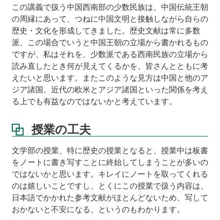
この講義で扱う中国西南部の少数民族は、中国伝統王朝
参
の周縁にあって、つねに中国文明と接触しながら自らの
考
歴史・文化を形成してきました。歴史文献は常に多数
文
派、この場合でいうと中国王朝の立場から書かれるもの
献
ですが、私はそれを、少数派である西南民族の立場から
(順
不
読み直したとき何が見えてくるかを、皆さんとともに考
同)
えたいと思います。またこのような見方は中国と他のア
ジア諸国、近代の欧米とアジア諸国といった関係を考え
課
る上でも有益なのではないかと考えています。
題
講
授業の工夫
義
ノ
ー
文学部の授業、特に歴史の授業となると、授業中は板書
ト
をノートに書き写すことに終始してしまうことが多いの
ではないかと思います。キレイにノートを取ってくれる
第
のは嬉しいことですし、とくにこの授業で扱う内容は、
1
回
日本語でかかれた参考文献がほとんどないため、写して
雲
おかないと不安になる、というのもわかります。
南