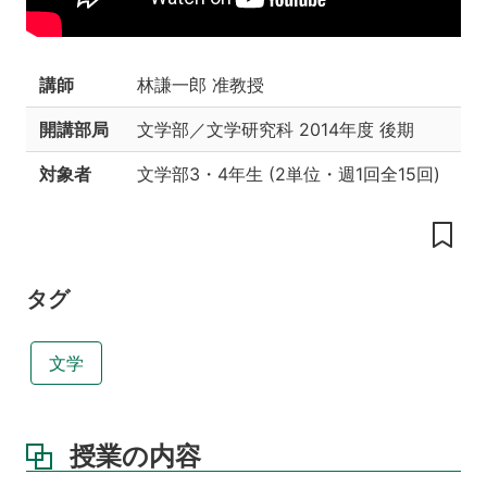
の
工
夫
講師
林謙一郎 准教授
授
業
開講部局
文学部／文学研究科
2014年度 後期
の
目
対象者
文学部3・4年生
(
2単位
・
週1回全15回
)
標
バ
ッ
ク
グ
タグ
ラ
ウ
ン
文学
ド
と
な
る
授業の内容
科
目