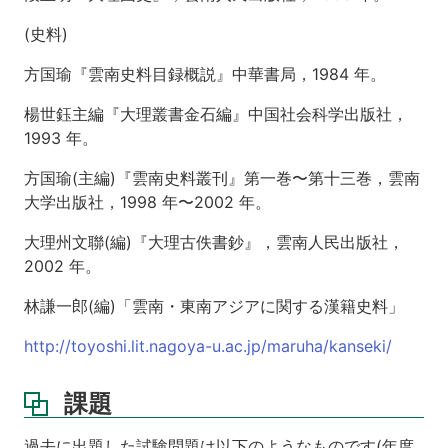
る
雲
(史料)
南
統
方国瑜『雲南史料目録概説』中華書局，1984 年。
一
2
楊世鈺主編『大理叢書金石編』中国社会科学出版社，
1993 年。
第
11
方国瑜(主編)『雲南史料叢刊』第一巻〜第十三巻，雲南
回
大学出版社，1998 年〜2002 年。
南
詔
大理州文聯(編)『大理古佚書鈔』，雲南人民出版社，
国
2002 年。
に
よ
林謙一郎(編)「雲南・東南アジアに関する漢籍史料」
る
雲
http://toyoshi.lit.nagoya-u.ac.jp/maruha/kanseki/
南
統
一
課題
3
第
過去に出題した試験問題は以下のようなものです(年度