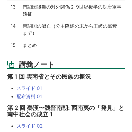
13
南詔国後期の対外関係２ 9世紀後半の対唐軍事
遠征
14
南詔国の滅亡（公主降嫁の末から王嵯の簒奪
まで）
15
まとめ
講義ノート
第 1 回 雲南省とその民族の概況
スライド 01
配布資料 01
第 2 回 秦漢〜魏晋南朝: 西南夷の「発見」と
南中社会の成立 1
スライド 02