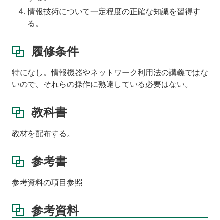
に
情報技術について一定程度の正確な知識を習得す
つ
る。
い
て
履修条件
玉
石
特になし。情報機器やネットワーク利用法の講義ではな
混
いので、それらの操作に熟達している必要はない。
淆
だ
が
教科書
総
合
教材を配布する。
的
に
問
参考書
題
を
参考資料の項目参照
把
握
す
参考資料
る