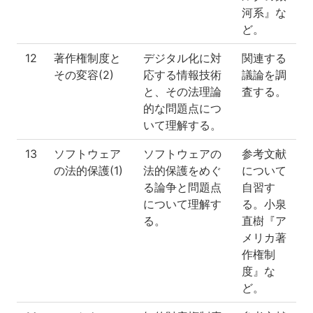
河系』な
ど。
12
著作権制度と
デジタル化に対
関連する
その変容(2)
応する情報技術
議論を調
と、その法理論
査する。
的な問題点につ
いて理解する。
13
ソフトウェア
ソフトウェアの
参考文献
の法的保護(1)
法的保護をめぐ
について
る論争と問題点
自習す
について理解す
る。小泉
る。
直樹『ア
メリカ著
作権制
度』な
ど。