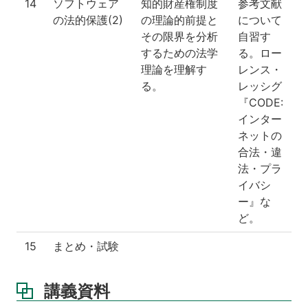
14
ソフトウェア
知的財産権制度
参考文献
の法的保護(2)
の理論的前提と
について
その限界を分析
自習す
するための法学
る。ロー
理論を理解す
レンス・
る。
レッシグ
『CODE:
インター
ネットの
合法・違
法・プラ
イバシ
ー』な
ど。
15
まとめ・試験
講義資料