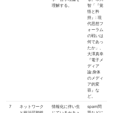
理解する。
智「『覚
悟と矜
持』: 現
代思想フ
ォーラム
の戦いは
何であっ
たか」、
大澤真幸
『電子メ
ディア
論:身体
のメディ
ア的変
容』な
ど。
7
ネットワーク
情報化に伴い生
spam問
と統治可能性
じているセキュ
題などに