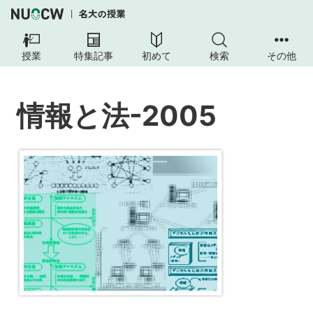
情
報
授業
特集記事
初めて
検索
その他
と
法-2005
情報と法-2005
授
業
の
内
容
授
業
の
工
夫
講
義
概