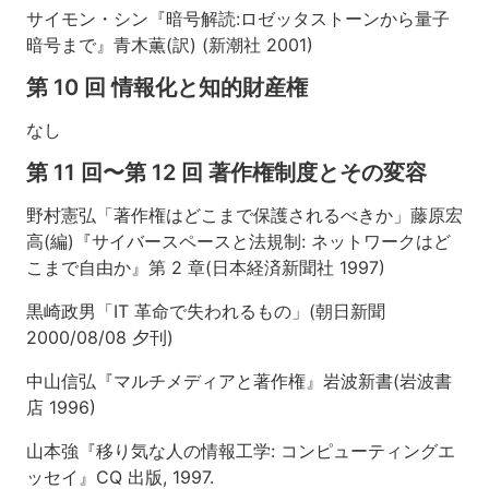
サイモン・シン『暗号解読:ロゼッタストーンから量子
暗号まで』青木薫(訳) (新潮社 2001)
第 10 回 情報化と知的財産権
なし
第 11 回〜第 12 回 著作権制度とその変容
野村憲弘「著作権はどこまで保護されるべきか」藤原宏
高(編)『サイバースペースと法規制: ネットワークはど
こまで自由か』第 2 章(日本経済新聞社 1997)
黒崎政男「IT 革命で失われるもの」(朝日新聞
2000/08/08 夕刊)
中山信弘『マルチメディアと著作権』岩波新書(岩波書
店 1996)
山本強『移り気な人の情報工学: コンピューティングエ
ッセイ』CQ 出版, 1997.