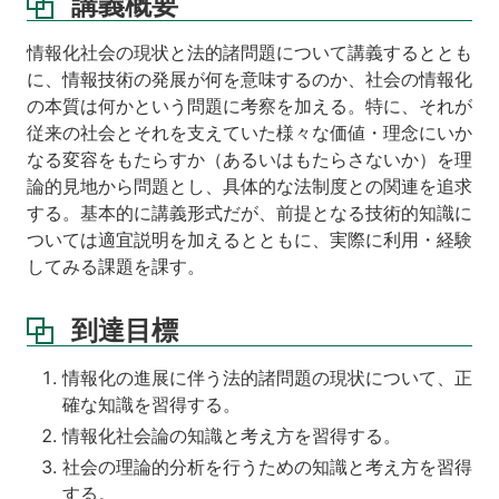
講義概要
理
解
情報化社会の現状と法的諸問題について講義するととも
を
得
に、情報技術の発展が何を意味するのか、社会の情報化
る
の本質は何かという問題に考察を加える。特に、それが
た
従来の社会とそれを支えていた様々な価値・理念にいか
め
なる変容をもたらすか（あるいはもたらさないか）を理
に
論的見地から問題とし、具体的な法制度との関連を追求
特
する。基本的に講義形式だが、前提となる技術的知識に
に
ついては適宜説明を加えるとともに、実際に利用・経験
著
してみる課題を課す。
作
権
や
到達目標
デ
ジ
情報化の進展に伴う法的諸問題の現状について、正
タ
確な知識を習得する。
ル
化
情報化社会論の知識と考え方を習得する。
の
社会の理論的分析を行うための知識と考え方を習得
問
する。
題