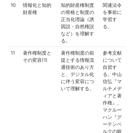
10
情報化と知的
知的財産権制度
関連法令
財産権
の骨格と制度の
を事前に
正当化理論（誘
学習す
因説・自然権説
る。
など）を理解す
る。
11
著作権制度と
著作権制度の前
参考文献
その変容(1)
提とする情報流
について
通技術のあり方
自習す
と、デジタル化
る。中山
に伴う変容につ
信弘『マ
いて理解する。
ルチメデ
ィアと著
作権』、
マクルー
ハン『グ
ーテンベ
ルクの銀