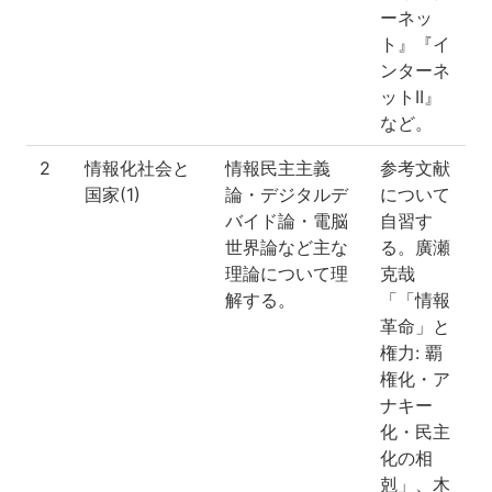
ーネッ
ト』『イ
ンターネ
ットII』
など。
2
情報化社会と
情報民主主義
参考文献
国家(1)
論・デジタルデ
について
バイド論・電脳
自習す
世界論など主な
る。廣瀬
理論について理
克哉
解する。
「「情報
革命」と
権力: 覇
権化・ア
ナキー
化・民主
化の相
剋」、木