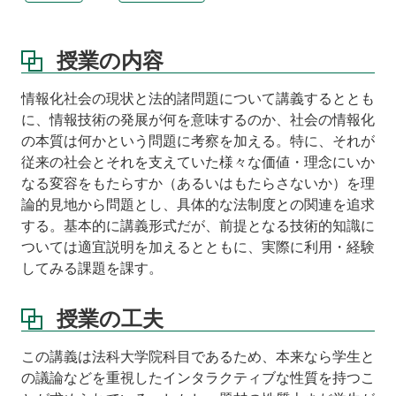
第
1
授業の内容
回
情
情報化社会の現状と法的諸問題について講義するととも
報
化
に、情報技術の発展が何を意味するのか、社会の情報化
社
の本質は何かという問題に考察を加える。特に、それが
会
従来の社会とそれを支えていた様々な価値・理念にいか
と
なる変容をもたらすか（あるいはもたらさないか）を理
情
論的見地から問題とし、具体的な法制度との関連を追求
報
する。基本的に講義形式だが、前提となる技術的知識に
こ
ついては適宜説明を加えるとともに、実際に利用・経験
の
してみる課題を課す。
講
義
の
授業の工夫
問
題
この講義は法科大学院科目であるため、本来なら学生と
意
の議論などを重視したインタラクティブな性質を持つこ
識