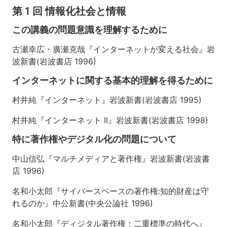
た
第 1 回 情報化社会と情報
め
に
この講義の問題意識を理解するために
第
古瀬幸広・廣瀬克哉『インターネットが変える社会』岩
2
波新書(岩波書店 1996)
回〜
第
インターネットに関する基本的理解を得るために
3
回
村井純『インターネット』岩波新書(岩波書店 1995)
情
報
村井純『インターネット II』岩波新書(岩波書店 1998)
化
社
特に著作権やデジタル化の問題について
会
と
中山信弘『マルチメディアと著作権』岩波新書(岩波書
国
店 1996)
家
名和小太郎『サイバースペースの著作権:知的財産は守
第
4
れるのか』中公新書(中央公論社 1996)
回〜
第
名和小太郎『ディジタル著作権：二重標準の時代へ』