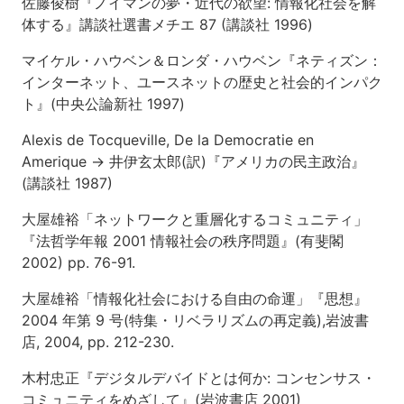
佐藤俊樹『ノイマンの夢・近代の欲望: 情報化社会を解
H9.5.26)
体する』講談社選書メチエ 87 (講談社 1996)
評
釈
マイケル・ハウベン＆ロンダ・ハウベン『ネティズン：
インターネット、ユースネットの歴史と社会的インパク
第
7
ト』(中央公論新社 1997)
回〜
第
Alexis de Tocqueville, De la Democratie en
8
Amerique → 井伊玄太郎(訳)『アメリカの民主政治』
回
(講談社 1987)
ネ
ッ
大屋雄裕「ネットワークと重層化するコミュニティ」
ト
『法哲学年報 2001 情報社会の秩序問題』(有斐閣
ワ
2002) pp. 76-91.
ー
ク
大屋雄裕「情報化社会における自由の命運」『思想』
と
統
2004 年第 9 号(特集・リベラリズムの再定義),岩波書
治
店, 2004, pp. 212-230.
可
能
木村忠正『デジタルデバイドとは何か: コンセンサス・
性
コミュニティをめざして』(岩波書店 2001)