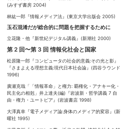
6
(みすず書房 2004)
回
情
林紘一郎『情報メディア法』(東京大学出版会 2005)
報
化
玉石混淆だが総合的に問題を把握するために
社
会
立花隆・他『新世紀デジタル講義』(新潮社 2000)
と
第 2 回〜第 3 回 情報化社会と国家
国
家
松原隆一郎『コンピュータの社会的意義:その光と影』
ニ
『さまよえる理想主義:現代日本社会論』(四谷ラウンド
フ
1996)
テ
ィ
廣瀬克哉「「情報革命」と権力: 覇権化・アナキー化・
事
民主化の相剋」井上達夫(編)『岩波新・哲学講義 7 自
件
判
由・権力・ユートピア』(岩波書店 1998)
決
(東
大澤真幸『電子メディア論:身体のメディア的変容』(新
京
曜社 1995)
地
裁