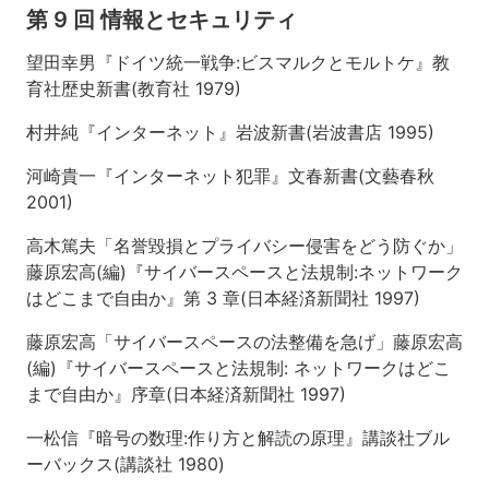
第 9 回 情報とセキュリティ
評
価
望田幸男『ドイツ統一戦争:ビスマルクとモルトケ』教
育社歴史新書(教育社 1979)
村井純『インターネット』岩波新書(岩波書店 1995)
河崎貴一『インターネット犯罪』文春新書(文藝春秋
2001)
高木篤夫「名誉毀損とプライバシー侵害をどう防ぐか」
藤原宏高(編)『サイバースペースと法規制:ネットワーク
はどこまで自由か』第 3 章(日本経済新聞社 1997)
藤原宏高「サイバースペースの法整備を急げ」藤原宏高
(編)『サイバースペースと法規制: ネットワークはどこ
まで自由か』序章(日本経済新聞社 1997)
一松信『暗号の数理:作り方と解読の原理』講談社ブル
ーバックス(講談社 1980)