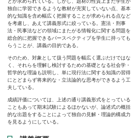
を
とが求められている。しかし、題材の性質上まだ学生が
理
独自に学習できるような教材が充実していない点、基本
解
的な知識を含め幅広く把握することが求められる点など
す
を考慮し、あえて講義形式に絞っている。憲法・刑事
る
法・民事法などの領域にまたがる情報化に関する問題を
た
め
総合的に把握できるパースペクティブを学生に持っても
に
らうことが、講義の目的である。
イ
そのため、対象として扱う問題を幅広く選ぶだけではな
ン
く、それらを理解し検討するための基礎となる社会学・
タ
哲学的な理論も説明し、単に現行法に関する知識の習得
ー
ネ
にとどまらず将来的な・立法論的な思考ができるよう工
ッ
夫している。
ト
に
成績評価については、上述の通り講義形式をとっている
関
こともあって期末試験によるほかないが、論述式の概括
す
的な出題をすることによって独自の見解・理論的構成力
る
を見るようにしている。
基
本
的