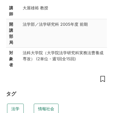
要
講
大屋雄裕 教授
到
師
達
目
開
法学部／法学研究科
2005年度 前期
標
講
履
部
修
局
条
件
対
法科大学院（大学院法学研究科実務法曹養成
象
専攻）
(
2単位
・
週1回全15回
)
教
科
者
書
参
考
書
タグ
参
考
資
法学
情報社会
料