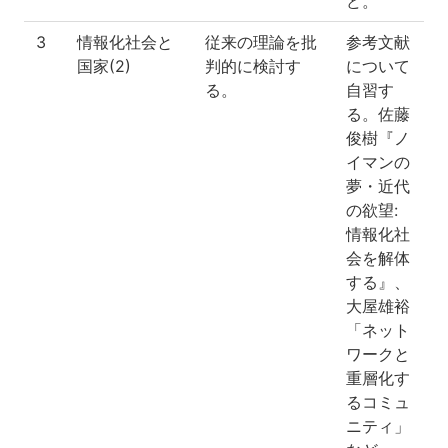
ど。
3
情報化社会と
従来の理論を批
参考文献
国家(2)
判的に検討す
について
る。
自習す
る。佐藤
俊樹『ノ
イマンの
夢・近代
の欲望:
情報化社
会を解体
する』、
大屋雄裕
「ネット
ワークと
重層化す
るコミュ
ニティ」