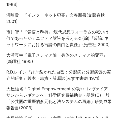
財
1994)
産
権
河崎貴一『インターネット犯罪』文春新書(文藝春秋
2001)
第
11
市川智「『覚悟と矜持』:現代思想フォーラムの戦いは
回〜
何であったか」ニフティ訴訟を考える会(編)『反論: ネ
第
12
ットワークにおける言論の自由と責任』(光芒社 2000)
回
著
大澤真幸『電子メディア論：身体のメディア的変容』
作
(新曜社 1995)
権
制
R.D.レイン『ひき裂かれた自己：分裂病と分裂病質の実
度
存的研究』阪本・志貴・笠原訳(みすず書房 1971)
と
そ
大屋雄裕「Digital Empowerment の功罪: レヴァイア
の
サンからレギオンへ」科学研究費補助金・基盤(C)一般
変
「公共圏の重層的多元化と法システムの再編」研究成果
容
報告書(2003)
第
13