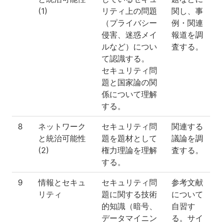
(1)
リティ上の問題
関し、事
（プライバシー
例・関連
侵害、迷惑メイ
報道を調
ルなど）につい
査する。
て認識する。
セキュリティ問
題と国家論の関
係について理解
する。
8
ネットワーク
セキュリティ問
関連する
と統治可能性
題を題材として
議論を調
(2)
権力理論を理解
査する。
する。
9
情報とセキュ
セキュリティ問
参考文献
リティ
題に関する技術
について
的知識（暗号、
自習す
データマイニン
る。サイ