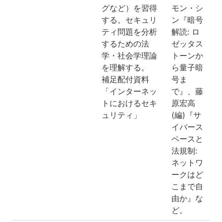
グなど）を習得
モン・シ
する。セキュリ
ン『暗号
ティ問題を分析
解読: ロ
するための法
ゼッタス
学・社会学理論
トーンか
を理解する。
ら量子暗
補足配付資料
号ま
「インターネッ
で』、藤
トにおけるセキ
原宏高
ュリティ」
(編)『サ
イバース
ペースと
法規制:
ネットワ
ークはど
こまで自
由か』な
ど。