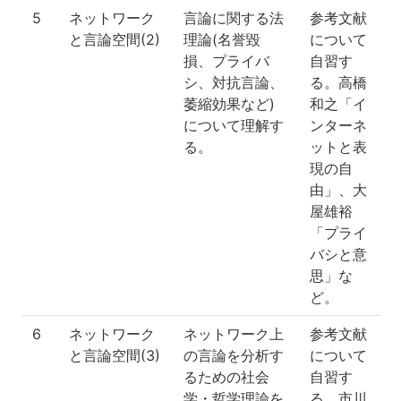
5
ネットワーク
言論に関する法
参考文献
と言論空間(2)
理論(名誉毀
について
損、プライバ
自習す
シ、対抗言論、
る。高橋
萎縮効果など)
和之「イ
について理解す
ンターネ
る。
ットと表
現の自
由」、大
屋雄裕
「プライ
バシと意
思」な
ど。
6
ネットワーク
ネットワーク上
参考文献
と言論空間(3)
の言論を分析す
について
るための社会
自習す
学・哲学理論を
る。市川