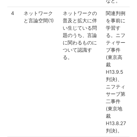
など。
4
ネットワーク
ネットワークの
関連判例
と言論空間(1)
普及と拡大に伴
を事前に
い生じている問
学習す
題のうち、言論
る。ニフ
に関わるものに
ティサー
ついて認識す
ブ事件
る。
(東京高
裁
H13.9.5
判決)、
ニフティ
サーブ第
二事件
(東京地
裁
H13.8.27
判決)。