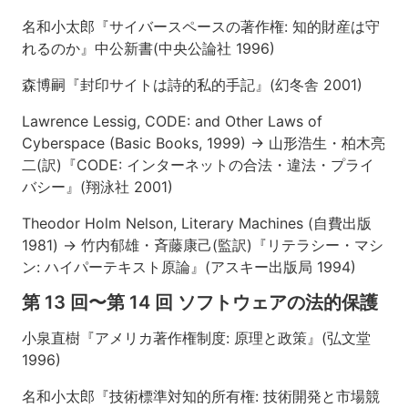
名和小太郎『サイバースペースの著作権: 知的財産は守
れるのか』中公新書(中央公論社 1996)
森博嗣『封印サイトは詩的私的手記』(幻冬舎 2001)
Lawrence Lessig, CODE: and Other Laws of
Cyberspace (Basic Books, 1999) → 山形浩生・柏木亮
二(訳)『CODE: インターネットの合法・違法・プライ
バシー』(翔泳社 2001)
Theodor Holm Nelson, Literary Machines (自費出版
1981) → 竹内郁雄・斉藤康己(監訳)『リテラシー・マシ
ン: ハイパーテキスト原論』(アスキー出版局 1994)
第 13 回〜第 14 回 ソフトウェアの法的保護
小泉直樹『アメリカ著作権制度: 原理と政策』(弘文堂
1996)
名和小太郎『技術標準対知的所有権: 技術開発と市場競