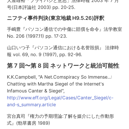
大屋雄裕「プライバシと意思」法律時報 2003 年 7 月
回〜
号(日本評論社 2003) pp. 20-25.
第
14
ニフティ事件判決(東京地裁 H9.5.26)評釈
回
ソ
手嶋豊『パソコン通信での中傷に賠償を命令』法学教室
フ
No. 206 (1997.11) pp. 17-23.
ト
ウ
山口いつ子『パソコン通信における名誉毀損』 法律時
ェ
報 vol. 69, no. 9 (1997), pp. 92-96.
ア
の
第 7 回〜第 8 回 ネットワークと統治可能性
法
的
K.K.Campbell, "A Net.Comspiracy So Immense...:
保
Chatting with Martha Siegel of the Internet's
護
Infamous Canter & Siegel",
講
http://www.eff.org/Legal/Cases/Canter_Siegel/c-
義
and-s_summary.article
資
料
宮台真司『権力の予期理論:了解を媒介にした作動形
成
式』(勁草書房 1989)
績