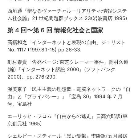
第
西垣通『聖なるヴァーチャル・リアリティ:情報システ
9
ム社会論』21 世紀問題群ブックス 23(岩波書店 1995)
回
情
第 4 回〜第 6 回 情報化社会と国家
報
と
高橋和之「インターネットと表現の自由」ジュリスト
セ
No. 1117 (1997.8.1-15) pp.26-33.
キ
ュ
町村泰貴「告発ページ: 東芝クレーマー事件」岡村久道
リ
テ
(編)『インターネット訴訟 2000』(ソフトバンク
ィ
2000)、pp. 276-290.
第
渥美京子「民主主義の理想郷・電脳ネットワークの『自
10
由』と『プライバシー』」『宝島 30』1994 年 7 月
回
号、宝島社
情
報
エーリッヒ・フロム『自由からの逃走』日高六郎訳(東
化
と
京創元社 1965)
知
的
シェルビー・スティール『黒い憂鬱』李隆訳(五月書房