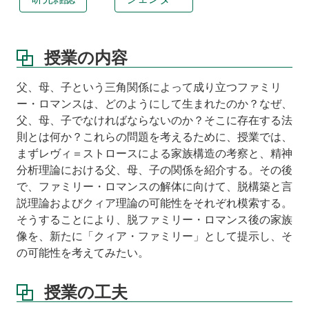
ね
ら
い
授業の内容
授
業
父、母、子という三角関係によって成り立つファミリ
の
位
ー・ロマンスは、どのようにして生まれたのか？なぜ、
置
父、母、子でなければならないのか？そこに存在する法
づ
則とは何か？これらの問題を考えるために、授業では、
け
まずレヴィ＝ストロースによる家族構造の考察と、精神
教
分析理論における父、母、子の関係を紹介する。その後
科
で、ファミリー・ロマンスの解体に向けて、脱構築と言
書
説理論およびクィア理論の可能性をそれぞれ模索する。
そうすることにより、脱ファミリー・ロマンス後の家族
参
考
像を、新たに「クィア・ファミリー」として提示し、そ
書
の可能性を考えてみたい。
課
題
授業の工夫