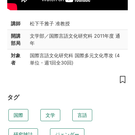
内
容
授
講師
松下千雅子 准教授
業
の
開講
文学部／国際言語文化研究科
2011年度 通
工
部局
年
夫
対象
国際言語文化研究科 国際多元文化専攻
(
4
学
習
者
単位
・
週1回全30回
)
成
果
本
講
タグ
座
の
目
的
国際
文学
言語
お
よ
び
研究雑誌
ジェンダー