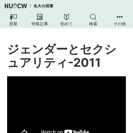
ジ
ェ
授業
特集記事
初めて
検索
その他
ン
ダ
ー
ジェンダーとセクシ
と
セ
ュアリティ-2011
ク
シ
ュ
ア
リ
テ
ィ-2011
授
業
の