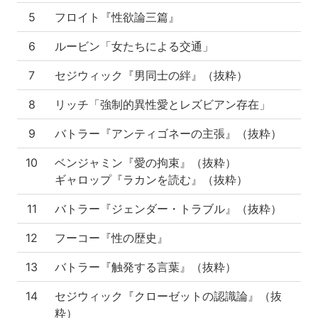
5
フロイト『性欲論三篇』
6
ルービン「女たちによる交通」
7
セジウィック『男同士の絆』（抜粋）
8
リッチ「強制的異性愛とレズビアン存在」
9
バトラー『アンティゴネーの主張』（抜粋）
10
ベンジャミン『愛の拘束』（抜粋）
ギャロップ『ラカンを読む』（抜粋）
11
バトラー『ジェンダー・トラブル』（抜粋）
12
フーコー『性の歴史』
13
バトラー『触発する言葉』（抜粋）
14
セジウィック『クローゼットの認識論』（抜
粋）