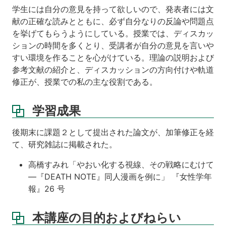
ス
学生には自分の意見を持って欲しいので、発表者には文
ケ
献の正確な読みとともに、必ず自分なりの反論や問題点
ジ
ュ
を挙げてもらうようにしている。授業では、ディスカッ
ー
ションの時間を多くとり、受講者が自分の意見を言いや
ル
すい環境を作ることを心がけている。理論の説明および
参考文献の紹介と、ディスカッションの方向付けや軌道
講
義
修正が、授業での私の主な役割である。
ノ
ー
学習成果
ト
成
後期末に課題２として提出された論文が、加筆修正を経
績
て、研究雑誌に掲載された。
評
価
高橋すみれ「やおい化する視線、その戦略にむけて
の
—『DEATH NOTE』同人漫画を例に」 『女性学年
方
報』26 号
法
本講座の目的およびねらい