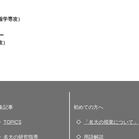
報学専攻）
ー
攻）
集記事
初めての方へ
TOPICS
「名大の授業について」
名大の研究指導
用語解説