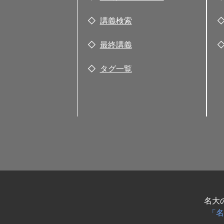
講義検索
最終講義
タグ一覧
名大
「名