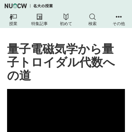
授業
特集記事
初めて
検索
その他
量子電磁気学から量
子トロイダル代数へ
の道