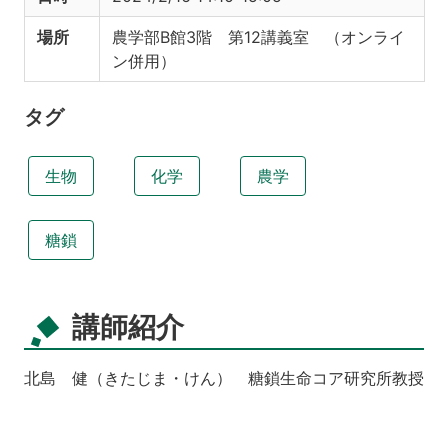
場所
農学部B館3階 第12講義室 （オンライ
ン併用）
タグ
生物
化学
農学
糖鎖
講師紹介
北島 健（きたじま・けん） 糖鎖生命コア研究所教授