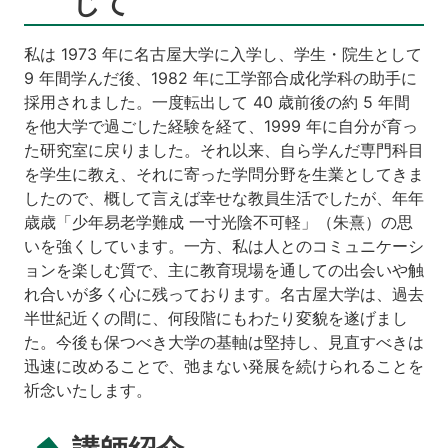
じて
私は 1973 年に名古屋大学に入学し、学生・院生として
9 年間学んだ後、1982 年に工学部合成化学科の助手に
採用されました。一度転出して 40 歳前後の約 5 年間
を他大学で過ごした経験を経て、1999 年に自分が育っ
た研究室に戻りました。それ以来、自ら学んだ専門科目
を学生に教え、それに寄った学問分野を生業としてきま
したので、概して言えば幸せな教員生活でしたが、年年
歳歳「少年易老学難成 一寸光陰不可軽」（朱熹）の思
いを強くしています。一方、私は人とのコミュニケーシ
ョンを楽しむ質で、主に教育現場を通しての出会いや触
れ合いが多く心に残っております。名古屋大学は、過去
半世紀近くの間に、何段階にもわたり変貌を遂げまし
た。今後も保つべき大学の基軸は堅持し、見直すべきは
迅速に改めることで、弛まない発展を続けられることを
祈念いたします。