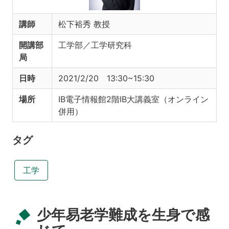
講師
松下裕秀 教授
開講部
工学部／工学研究科
局
日時
2021/2/20 13:30~15:30
場所
IB電子情報館2階IB大講義室（オンライン
併用）
タグ
工学
少年易老学難成を生身で感