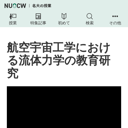
授業
特集記事
初めて
検索
その他
航空宇宙工学におけ
る流体力学の教育研
究