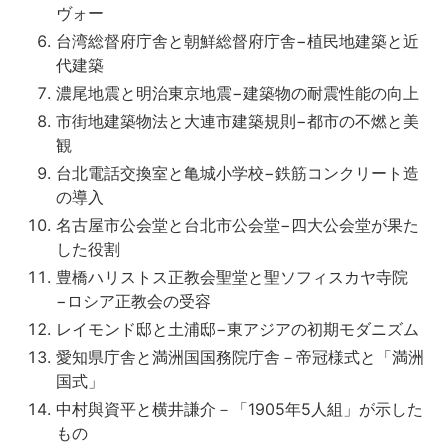
ヴォー
台湾総督府庁舎と朝鮮総督府庁舎−植民地建築と近
代建築
濃尾地震と明治東京地震−建築物の耐震性能の向上
市街地建築物法と大連市建築規則−都市の不燃と美
観
台北電話交換室と亀城小学校−鉄筋コンクリート造
の導入
名古屋市公会堂と台北市公会堂−四大公会堂が果た
した役割
豊橋ハリストス正教会聖堂と聖ソフィスカヤ寺院
−ロシア正教会の受容
レイモンド邸と土浦邸−東アジアの初期モダニズム
愛知県庁舎と満洲国国務院庁舎－帝冠様式と「満洲
国式」
中村與資平と横井謙介－「1905年5人組」が示した
もの