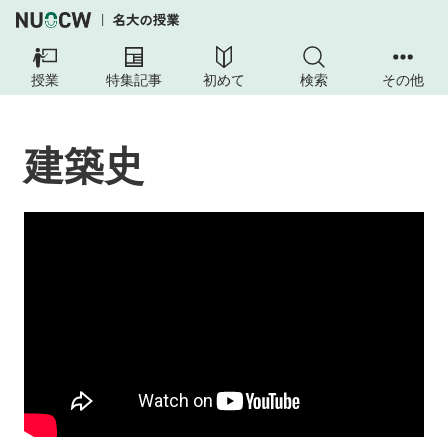
建
築
授業
特集記事
初めて
検索
その他
史
授
建築史
業
の
目
的
到
達
目
標
授
業
の
工
夫