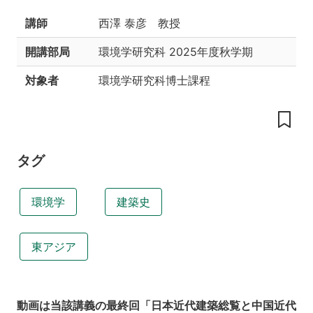
授
講師
西澤 泰彦 教授
業
の
開講部局
環境学研究科
2025年度秋学期
内
容
対象者
環境学研究科博士課程
や
構
成
講
義
タグ
資
料
環境学
建築史
履
修
条
件
東アジア
課
外
学
動画は当該講義の最終回「日本近代建築総覧と中国近代
習