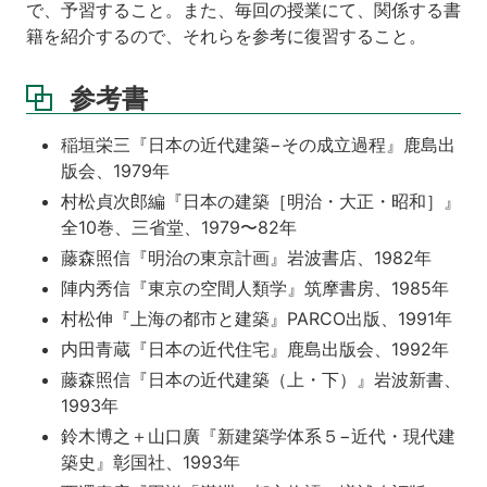
で、予習すること。また、毎回の授業にて、関係する書
籍を紹介するので、それらを参考に復習すること。
参考書
稲垣栄三『日本の近代建築−その成立過程』鹿島出
版会、1979年
村松貞次郎編『日本の建築［明治・大正・昭和］』
全10巻、三省堂、1979〜82年
藤森照信『明治の東京計画』岩波書店、1982年
陣内秀信『東京の空間人類学』筑摩書房、1985年
村松伸『上海の都市と建築』PARCO出版、1991年
内田青蔵『日本の近代住宅』鹿島出版会、1992年
藤森照信『日本の近代建築（上・下）』岩波新書、
1993年
鈴木博之＋山口廣『新建築学体系５−近代・現代建
築史』彰国社、1993年