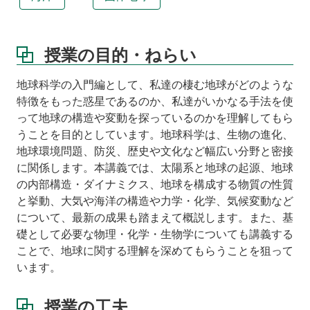
球
の
こ
と
授業の目的・ねらい
を
理
地球科学の入門編として、私達の棲む地球がどのような
解
特徴をもった惑星であるのか、私達がいかなる手法を使
す
って地球の構造や変動を探っているのかを理解してもら
る
学
うことを目的としています。地球科学は、生物の進化、
問
地球環境問題、防災、歴史や文化など幅広い分野と密接
に関係します。本講義では、太陽系と地球の起源、地球
授
の内部構造・ダイナミクス、地球を構成する物質の性質
業
ス
と挙動、大気や海洋の構造や力学・化学、気候変動など
ケ
について、最新の成果も踏まえて概説します。また、基
ジ
礎として必要な物理・化学・生物学についても講義する
ュ
ことで、地球に関する理解を深めてもらうことを狙って
ー
います。
ル
履
授業の工夫
修