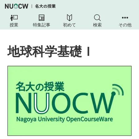
地
球
授業
特集記事
初めて
検索
その他
科
学
基
地球科学基礎Ｉ
礎
Ｉ
授
業
の
目
的・
ね
ら
い
授
業