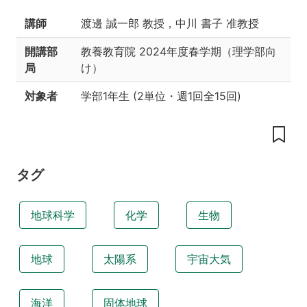
の
工
講師
渡邊 誠一郎 教授，中川 書子 准教授
夫
開講部
教養教育院
2024年度春学期（理学部向
地
球
局
け）
科
学
対象者
学部1年生
(
2単位
・
週1回全15回
)
と
は
物
理
学・
タグ
化
学・
生
地球科学
化学
生物
物
学
を
地球
太陽系
宇宙大気
使
っ
て
地
海洋
固体地球