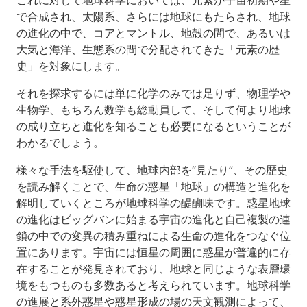
で合成され、太陽系、さらには地球にもたらされ、地球
の進化の中で、コアとマントル、地殻の間で、あるいは
大気と海洋、生態系の間で分配されてきた「元素の歴
史」を対象にします。
それを探求するには単に化学のみでは足りず、物理学や
生物学、もちろん数学も総動員して、そして何より地球
の成り立ちと進化を知ることも必要になるということが
わかるでしょう。
様々な手法を駆使して、地球内部を“見たり”、その歴史
を読み解くことで、生命の惑星「地球」の構造と進化を
解明していくところが地球科学の醍醐味です。惑星地球
の進化はビッグバンに始まる宇宙の進化と自己複製の連
鎖の中での変異の積み重ねによる生命の進化をつなぐ位
置にあります。宇宙には恒星の周囲に惑星が普遍的に存
在することが発見されており、地球と同じような表層環
境をもつものも多数あると考えられています。地球科学
の進展と系外惑星や惑星形成の場の天文観測によって、