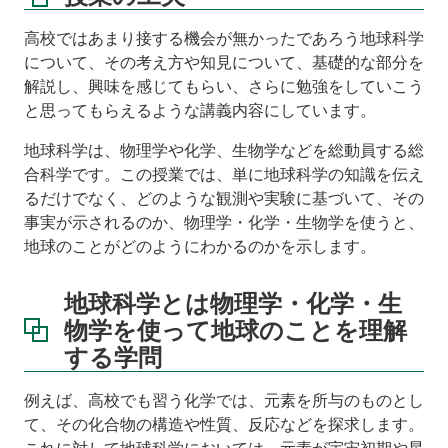
要
件
高校ではあまり接する機会が無かったであろう地球科学
について、その考え方や知見について、基礎的な部分を
成
解説し、興味を感じてもらい、さらに勉強をしていこう
績
と思ってもらえるような講義内容にしています。
評
価
地球科学は、物理学や化学、生物学などを総動員する総
の
方
合科学です。この授業では、単に地球科学の知識を伝え
法
るだけでなく、どのような観測や実験に基づいて、その
事実が示されるのか、物理学・化学・生物学を使うと、
教
地球のことがどのようにわかるのかを示します。
科
書・
参
地球科学とは物理学・化学・生
考
物学を使って地球のことを理解
書
する学問
例えば、高校でも習う化学では、元素を所与のものとし
て、その化合物の構造や性質、反応などを探求します。
これに対して地球科学においては、元素が宇宙初期や星