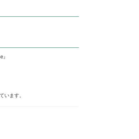
se』
ています。