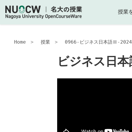
授業
ビ
ジ
ネ
ス
日
Home
授業
0966-ビジネス日本語Ⅲ-2024
本
語
ビジネス日本
Ⅲ
授
業
内
容
授
業
の
計
画