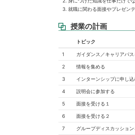
身につけた知識を仕事だけで
資
就職に関わる面接やプレゼン
料
授業の計画
トピック
1
ガイダンス／キャリアパス
2
情報を集める
3
インターンシップに申し込
4
説明会に参加する
5
面接を受ける１
6
面接を受ける２
7
グループディスカッション