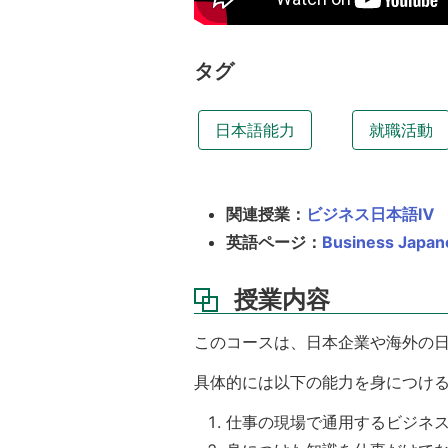
授
業
の
タグ
工
夫
日本語能力
就職活動
評
価
方
法
関連授業：
ビジネス日本語Ⅳ
テ
英語ページ：
Business Japa
キ
ス
ト
授業内容
注
このコースは、日本企業や海外の
意
事
具体的には以下の能力を身につけ
項
仕事の現場で通用するビジネ
講
義