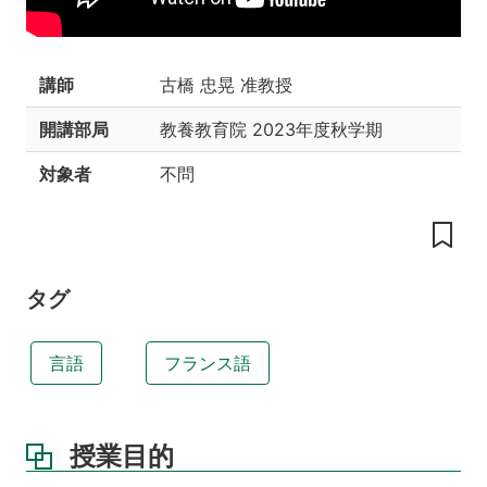
達
成
目
講師
古橋 忠晃 准教授
標
開講部局
教養教育院
2023年度秋学期
授
業
対象者
不問
の
工
夫
教
科
タグ
書
講
義
言語
フランス語
資
料
授業目的