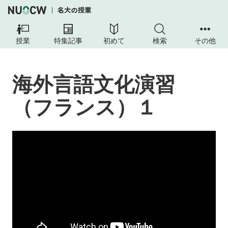
海
外
授業
特集記事
初めて
検索
その他
言
語
文
海外言語文化演習
化
演
（フランス）１
習
（フ
ラ
ン
ス）
１
授
業
目
的