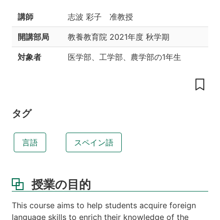
講師
志波 彩子 准教授
授
業
の
開講部局
教養教育院
2021年度 秋学期
工
夫
対象者
医学部、工学部、農学部の1年生
教
科
書
辞
タグ
書
に
つ
言語
スペイン語
い
て
本
授業の目的
授
業
This course aims to help students acquire foreign
に
language skills to enrich their knowledge of the
関