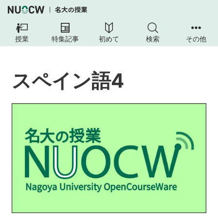
ス
ペ
授業
特集記事
初めて
検索
その他
イ
ン
語
スペイン語4
4
授
業
の
目
的
授
業
の
達
成
目
標