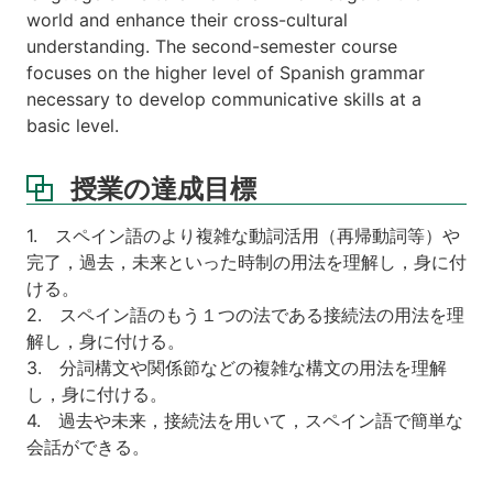
す
world and enhance their cross-cultural
る
understanding. The second-semester course
Web
focuses on the higher level of Spanish grammar
ペ
necessary to develop communicative skills at a
ー
basic level.
ジ
講
授業の達成目標
義
資
料
1. スペイン語のより複雑な動詞活用（再帰動詞等）や
完了，過去，未来といった時制の用法を理解し，身に付
ける。
2. スペイン語のもう１つの法である接続法の用法を理
解し，身に付ける。
3. 分詞構文や関係節などの複雑な構文の用法を理解
し，身に付ける。
4. 過去や未来，接続法を用いて，スペイン語で簡単な
会話ができる。