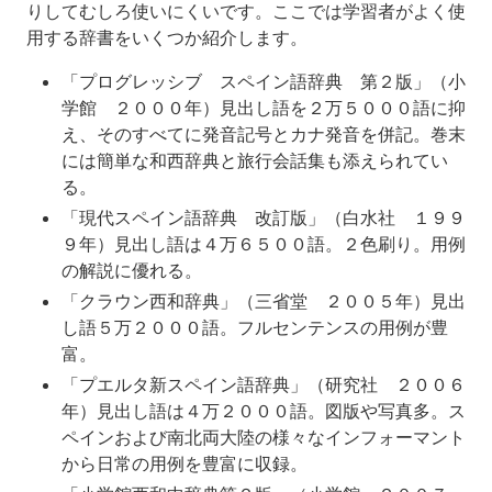
りしてむしろ使いにくいです。ここでは学習者がよく使
用する辞書をいくつか紹介します。
「プログレッシブ スペイン語辞典 第２版」（小
学館 ２０００年）見出し語を２万５０００語に抑
え、そのすべてに発音記号とカナ発音を併記。巻末
には簡単な和西辞典と旅行会話集も添えられてい
る。
「現代スペイン語辞典 改訂版」（白水社 １９９
９年）見出し語は４万６５００語。２色刷り。用例
の解説に優れる。
「クラウン西和辞典」（三省堂 ２００５年）見出
し語５万２０００語。フルセンテンスの用例が豊
富。
「プエルタ新スペイン語辞典」（研究社 ２００６
年）見出し語は４万２０００語。図版や写真多。ス
ペインおよび南北両大陸の様々なインフォーマント
から日常の用例を豊富に収録。