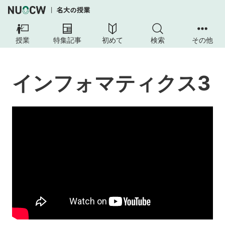
イ
ン
授業
特集記事
初めて
検索
その他
フ
ォ
マ
インフォマティクス3
テ
ィ
ク
ス
3
授
業
の
目
的
到
達