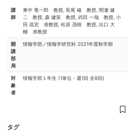
目
講
東中 竜一郎 教授, 長尾 確 教授, 間瀬 健
標
師
二 教授, 森 健策 教授, 武田 一哉 教授, 小
授
田 昌宏 准教授, 松原 茂樹 教授, 出口 大
業
輔 准教授
の
内
開
情報学部／情報学研究科
2021年度秋学期
容
や
講
構
部
成
局
成
対
情報学部１年生
(
1単位
・
週1回 全8回
)
績
象
評
価
者
講
義
資
料
タグ